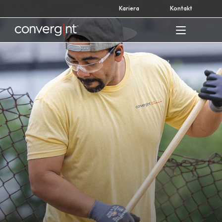
Skip
Kariera
Kontakt
to
content
Home