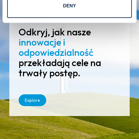
szerszej obietnicy budowania bezpieczniejszego,
DENY
inteligentniejszego i bardziej zrównoważonego
świata dla przyszłych pokoleń.
Odkryj, jak nasze
innowacje i
odpowiedzialność
przekładają cele na
trwały postęp.
Explore