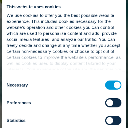
los proyectos.
This website uses cookies
We use cookies to offer you the best possible website
experience. This includes cookies necessary for the
website's operation and other cookies you can control
La gente primero: asesores de
which are used to personalize content and ads, provide
confianza.
social media features, and analyze our traffic. You can
freely decide and change at any time whether you accept
certain non-necessary cookies or choose to opt out of
certain cookies to improve the website's performance, as
well as cookies used to display content tailored to your
Nuestros equipos trabajan en colaboración con
interests. Your experience of the site and the services we
el suyo, garantizando que los hallazgos se
are able to offer may be impacted if you do not accept all
comprendan, estén alineados y sean utilizables.
Consent
cookies. Click "Show details" below for more information
Necessary
Selection
about who we share your information with.
Preferences
Nuestro enfoque
Statistics