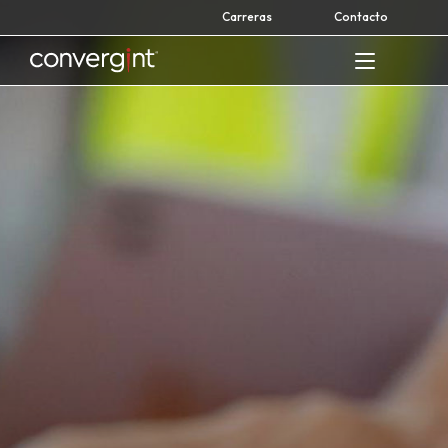
Skip
Carreras
Contacto
to
content
Home