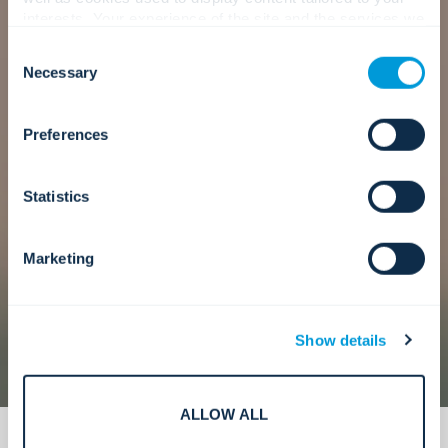
interests. Your experience of the site and the services we
Nuestros consultores lideran con la mentalidad
are able to offer may be impacted if you do not accept all
de servicio primero de Convergint, ayudando a
Consent
cookies. Click "Show details" below for more information
Necessary
sus equipos a alinearse, planificar y avanzar con
Selection
about who we share your information with.
confianza.
Preferences
Nuestro enfoque
Statistics
Marketing
Show details
ALLOW ALL