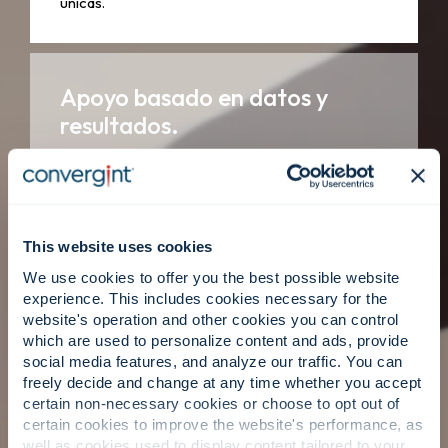
únicas.
Apoyo basado en datos y
resultados.
Unas líneas de base claras, recomendaciones
priorizadas e hitos mensurables generan una
This website uses cookies
mayor responsabilidad y una mejor toma de
decisiones a lo largo del tiempo.
We use cookies to offer you the best possible website
experience. This includes cookies necessary for the
website's operation and other cookies you can control
which are used to personalize content and ads, provide
La gente primero: asesores de
social media features, and analyze our traffic. You can
freely decide and change at any time whether you accept
confianza.
certain non-necessary cookies or choose to opt out of
certain cookies to improve the website's performance, as
well as cookies used to display content tailored to your