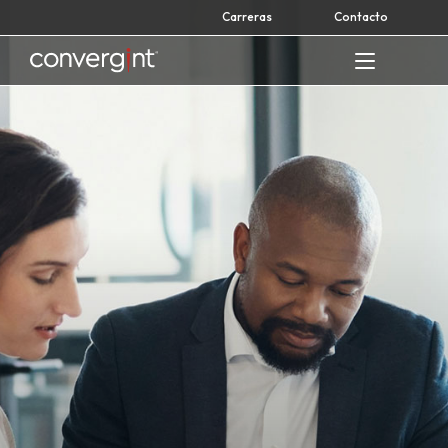
Skip
Carreras
Contacto
to
content
Home