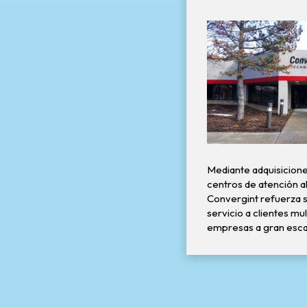
Mediante adquisicione
centros de atención al
Convergint refuerza 
servicio a clientes mu
empresas a gran esca