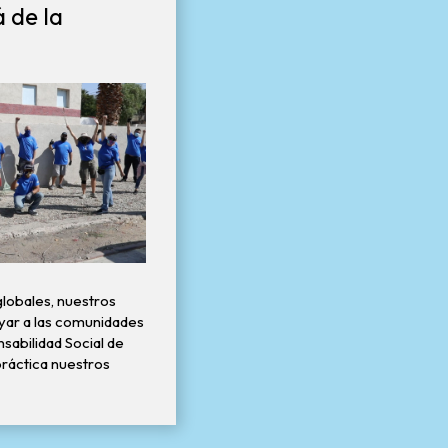
á de la
globales, nuestros
yar a las comunidades
sabilidad Social de
ráctica nuestros