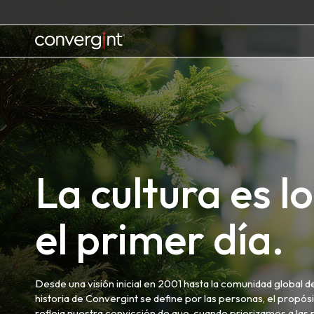
Skip
to
content
Home
La cultura es 
el primer día.
Desde una visión inicial en 2001 hasta la comunidad global 
historia de Convergint se define por las personas, el propósi
refleja nuestra convicción de que, cuando priorizamos a la