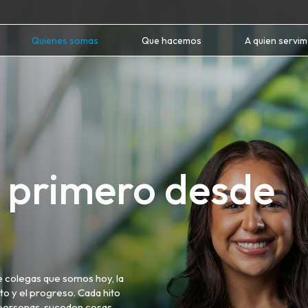
Quienes somas
Que hacemos
A quien servi
lo primero desde
de colegas que somos hoy, la
to y el progreso. Cada hito
s personas, suceden cosas