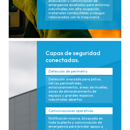
evacuación y comunicación de
emergencia diseñados para entornos
industriales con alta ocupación,
materiales combustibles o riesgos
relacionados con la maquinaria.
Capas de seguridad
conectadas.
Detección de perímetro
Detección avanzada para patios,
cercas perimetrales,
estacionamientos, áreas de muelles,
zonas de almacenamiento de
equipos y grandes espacios
industriales abiertos.
Comunicaciones operativas
Notificación masiva, búsqueda en
toda la planta y comunicación de
emergencia para brindar apoyo a