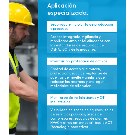
Aplicación
especializada.
Seguridad en la planta de producción
y procesos
Acceso integrado, vigilancia y
monitoreo ambiental alineados con
los estándares de seguridad de
OSHA, ISO y de la industria.
Inventario y protección de activos
Control de acceso al almacén,
protección de jaulas, vigilancia de
puertas de muelle y análisis que
reducen las mermas y protegen
materiales de alto valor.
Monitoreo de instalaciones y OT
industriales
Visibilidad en zonas de equipos, salas
de servicios públicos, áreas de
compresores, espacios de plantas
HVAC y otros entornos críticos de OT
(tecnología operativa).