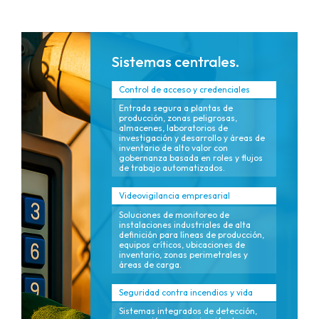
Sistemas centrales.
Control de acceso y credenciales
Entrada segura a plantas de
producción, zonas peligrosas,
almacenes, laboratorios de
investigación y desarrollo y áreas de
inventario de alto valor con
gobernanza basada en roles y flujos
de trabajo automatizados.
Videovigilancia empresarial
Soluciones de monitoreo de
instalaciones industriales de alta
definición para líneas de producción,
equipos críticos, ubicaciones de
inventario, zonas perimetrales y
áreas de carga.
Seguridad contra incendios y vida
Sistemas integrados de detección,