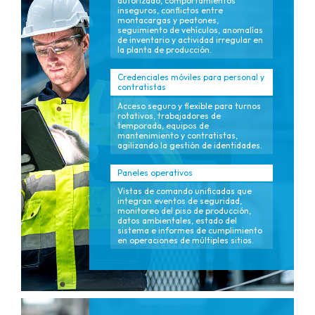
autorizado, comportamientos
inseguros, conflictos entre
montacargas y peatones,
seguimiento de vehículos, anomalías
de inventario y actividad irregular en
la planta de producción.
Credenciales móviles para personal y
contratistas
Acceso seguro y flexible para turnos
rotativos, trabajadores de
temporada, equipos de
mantenimiento y contratistas,
agilizando la gestión de identidades.
Paneles operativos
Vistas de comando unificadas que
integran eventos de seguridad,
monitoreo del piso de producción,
datos ambientales, estado del
sistema e informes de cumplimiento
en operaciones de múltiples sitios.