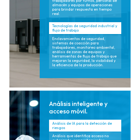
trabajadores por turnos, personal de
almacén y equipos de operaciones
para brindar respuesta en tiempo
real.
Tecnologías de seguridad industrial y
flujo de trabajo
Enclavamientos de seguridad,
sistemas de coacción para
trabajadores, monitoreo ambiental,
análisis de zonas de equipos y
herramientas de flujo de trabajo que
mejoran la seguridad, la visibilidad y
la eficiencia de la producción.
Análisis inteligente y
acceso móvil.
Análisis de IA para la detección de
riesgos
Análisis que identifica acceso no