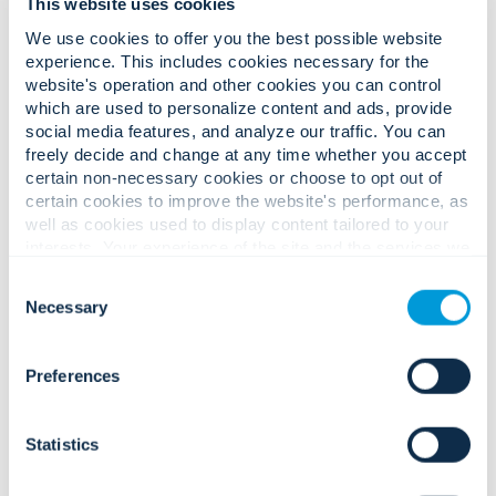
This website uses cookies
Sistemas de radar
We use cookies to offer you the best possible website
experience. This includes cookies necessary for the
Radar terrestre, marino y perimetral
que identifica el movimiento en
website's operation and other cookies you can control
grandes áreas.
which are used to personalize content and ads, provide
social media features, and analyze our traffic. You can
Adaptabilidad ambiental
freely decide and change at any time whether you accept
Hardware diseñado para soportar
condiciones adversas, vibraciones y
certain non-necessary cookies or choose to opt out of
clima extremo.
certain cookies to improve the website's performance, as
well as cookies used to display content tailored to your
interests. Your experience of the site and the services we
are able to offer may be impacted if you do not accept all
Consent
cookies. Click "Show details" below for more information
Necessary
Selection
about who we share your information with.
Tecnologías de
detección aérea y móvil.
Preferences
Soluciones para drones
Visibilidad aérea para perímetros,
campus grandes o respuesta a
Statistics
emergencias.
Detección de drones