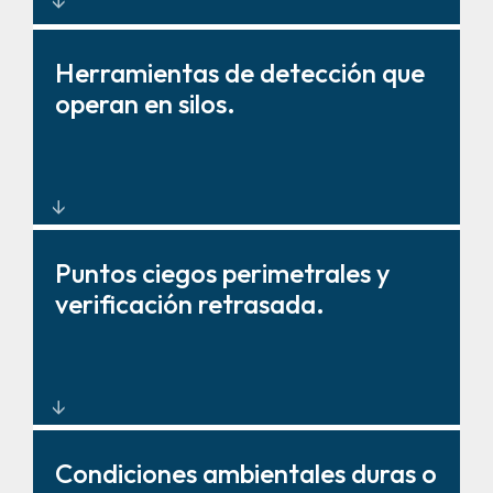
Sistemas térmicos e infrarrojos
Herramientas de detección que
que detectan calor y
operan en silos.
movimiento más allá de la línea
de visión.
Plataformas de gestión de
Puntos ciegos perimetrales y
seguridad unificadas que
verificación retrasada.
integran inteligencia de radar,
vídeo y sensores.
Detección temprana para una
Condiciones ambientales duras o