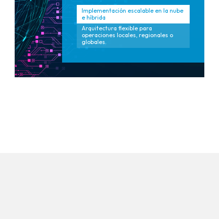
Implementación escalable en la nube
e híbrida
Arquitectura flexible para
operaciones locales, regionales o
globales.