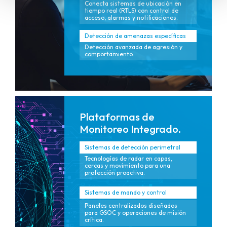
Conecta sistemas de ubicación en
tiempo real (RTLS) con control de
acceso, alarmas y notificaciones.
Detección de amenazas específicas
Detección avanzada de agresión y
comportamiento.
Plataformas de
Monitoreo Integrado.
Sistemas de detección perimetral
Tecnologías de radar en capas,
cercas y movimiento para una
protección proactiva.
Sistemas de mando y control
Paneles centralizados diseñados
para GSOC y operaciones de misión
crítica.