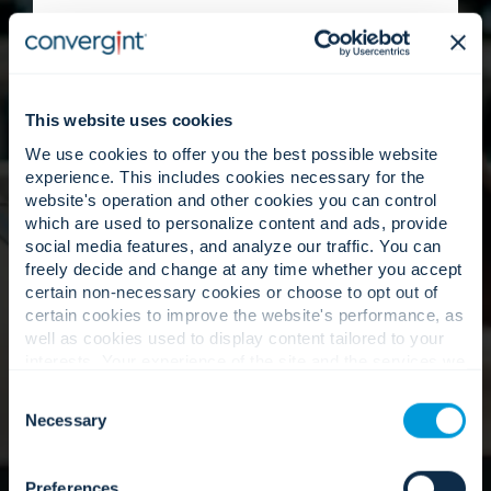
Herramientas flexibles, plataformas en
constante evolución y capacidades de servicio
global diseñadas para crecer al ritmo de sus
operaciones.
This website uses cookies
We use cookies to offer you the best possible website
experience. This includes cookies necessary for the
La gente primero.
website's operation and other cookies you can control
which are used to personalize content and ads, provide
social media features, and analyze our traffic. You can
freely decide and change at any time whether you accept
certain non-necessary cookies or choose to opt out of
Especialistas dedicados que brindan soporte
certain cookies to improve the website's performance, as
constante y de alta calidad, respaldado por una
well as cookies used to display content tailored to your
profunda experiencia técnica.
interests. Your experience of the site and the services we
are able to offer may be impacted if you do not accept all
Consent
cookies. Click "Show details" below for more information
Necessary
Selection
about who we share your information with.
Nuestro enfoque
Preferences