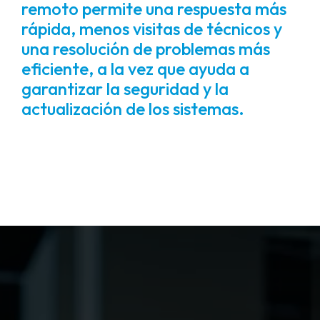
remoto permite una respuesta más
rápida, menos visitas de técnicos y
una resolución de problemas más
eficiente, a la vez que ayuda a
garantizar la seguridad y la
actualización de los sistemas.