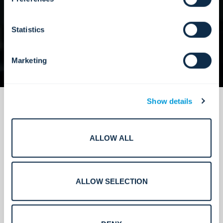
Statistics
Marketing
Show details
ALLOW ALL
Soporte remoto que impulsa el
tiempo de actividad y la eficiencia.
ALLOW SELECTION