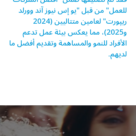
للعمل" من قبل "يو إس نيوز آند وورلد
ريپورت" لعامين متتاليين (2024
و2025)، مما يعكس بيئة عمل تدعم
الأفراد للنمو والمساهمة وتقديم أفضل ما
لديهم.