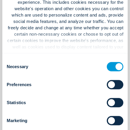
experience. This includes cookies necessary for the
website's operation and other cookies you can control
which are used to personalize content and ads, provide
social media features, and analyze our traffic. You can
freely decide and change at any time whether you accept
ما الذي ستجدونه لدينا.
certain non-necessary cookies or choose to opt out of
certain cookies to improve the website's performance, as
well as cookies used to display content tailored to your
interests. Your experience of the site and the services we
are able to offer may be impacted if you do not accept all
Consent
cookies. Click "Show details" below for more information
Necessary
Selection
about who we share your information with.
Preferences
Statistics
Marketing
ثقافة إنسانية، مسؤولة، ومصممة لتعزيز