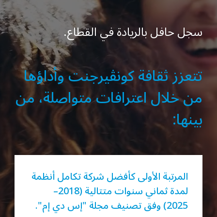
سجل حافل بالريادة في القطاع.
تتعزز ثقافة كونڤيرجنت وأداؤها
من خلال اعترافات متواصلة، من
بينها:
المرتبة الأولى كأفضل شركة تكامل أنظمة
لمدة ثماني سنوات متتالية (2018–
2025) وفق تصنيف مجلة "إس دي إم".