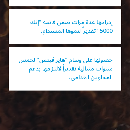
إدراجها عدة مرات ضمن قائمة "إنك
5000" تقديراً لنموها المستدام.
حصولها على وسام "هاير ڤيتس" لخمس
سنوات متتالية تقديراً لالتزامها بدعم
المحاربين القدامى.