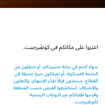
اعثروا على مكانكم في كونڤيرجنت.
سواء كنتم في بداية مسيرتكم، أو تنتقلون من
الخدمة العسكرية، أو تمتلكون خبرة عميقة في
القطاع، ستجدون فرقاً تقدّر الإسهام، والتعاون،
والاحتراف. استكشفوا الفرص حسب المنطقة
وقدموا طلباتكم عبر البوابات الرسمية
لكونڤيرجنت.