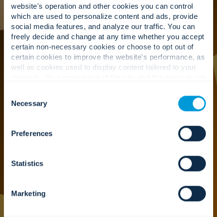
presentarse como personas completas.
website's operation and other cookies you can control
Promovemos el equilibrio: en el trabajo, en casa
which are used to personalize content and ads, provide
y en los momentos más importantes. Cuando
social media features, and analyze our traffic. You can
nuestros compañeros prosperan, nuestros
freely decide and change at any time whether you accept
clientes y comunidades también.
certain non-necessary cookies or choose to opt out of
certain cookies to improve the website's performance, as
well as cookies used to display content tailored to your
interests. Your experience of the site and the services we
Abrazamos un ambiente de
are able to offer may be impacted if you do not accept all
Consent
trabajo seguro, inclusivo y
cookies. Click "Show details" below for more information
Necessary
Selection
about who we share your information with.
positivo.
Preferences
Creamos espacios donde cada compañero se
siente respetado, apoyado y capaz de contribuir.
La seguridad, la inclusión y el bienestar son parte
Statistics
integral de nuestra forma de trabajar, liderar y
apoyarnos mutuamente cada día.
Marketing