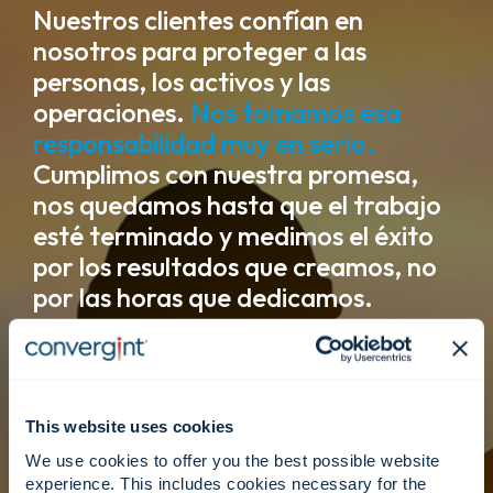
Nuestros clientes confían en
nosotros para proteger a las
personas, los activos y las
operaciones.
Nos tomamos esa
responsabilidad muy en serio.
Cumplimos con nuestra promesa,
nos quedamos hasta que el trabajo
esté terminado y medimos el éxito
por los resultados que creamos, no
por las horas que dedicamos.
Creemos en vidas equilibradas.
This website uses cookies
We use cookies to offer you the best possible website
Las personas rinden al máximo cuando pueden
experience. This includes cookies necessary for the