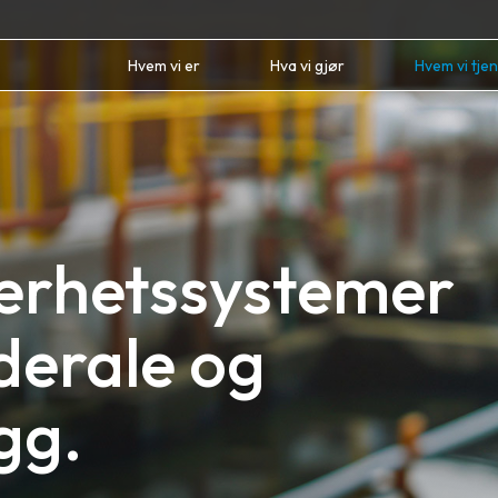
Hvem vi er
Hva vi gjør
Hvem vi tje
kerhetssystemer
øderale og
gg.