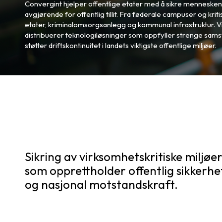
Convergint hjelper offentlige etater med å sikre mennesk
avgjørende for offentlig tillit. Fra føderale campuser og kriti
etater, kriminalomsorgsanlegg og kommunal infrastruktur. Vi
distribuerer teknologiløsninger som oppfyller strenge samsva
støtter driftskontinuitet i landets viktigste offentlige miljøer.
Sikring av virksomhetskritiske miljøe
som opprettholder offentlig sikkerhe
og nasjonal motstandskraft.