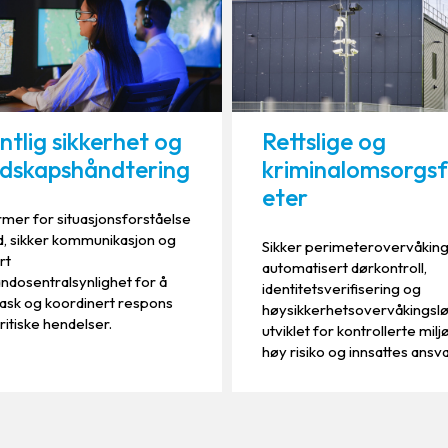
ntlig sikkerhet og
Rettslige og
dskapshåndtering
kriminalomsorgsfa
eter
rmer for situasjonsforståelse
id, sikker kommunikasjon og
Sikker perimeterovervåking
rt
automatisert dørkontroll,
dosentralsynlighet for å
identitetsverifisering og
rask og koordinert respons
høysikkerhetsovervåkingsl
ritiske hendelser.
utviklet for kontrollerte mil
høy risiko og innsattes ansva