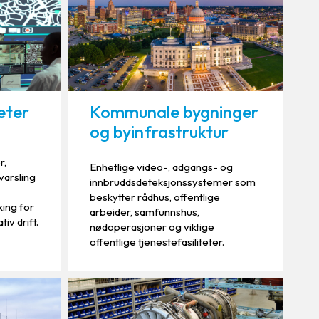
eter
Kommunale bygninger
og byinfrastruktur
r,
Enhetlige video-, adgangs- og
varsling
innbruddsdeteksjonssystemer som
beskytter rådhus, offentlige
ing for
arbeider, samfunnshus,
iv drift.
nødoperasjoner og viktige
offentlige tjenestefasiliteter.