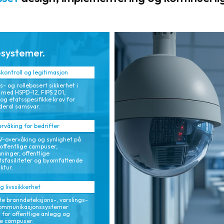
reduserer den
optimaliserer de
administrative
totale
byrden.
eierkostnadene
(TCO).
esystemer.
ontroll og legitimasjon
s- og rollebasert sikkerhet i
med HSPD-12, FIPS 201,
og etatsspesifikke krav for
øderal samsvar.
rvåking for bedrifter
-overvåking og synlighet på
 offentlige campuser,
ninger, offentlige
tsfasiliteter og byomfattende
ktur.
g livssikkerhet
te branndeteksjons-, varslings-
ommunikasjonssystemer
 for offentlige anlegg og
ge campuser.