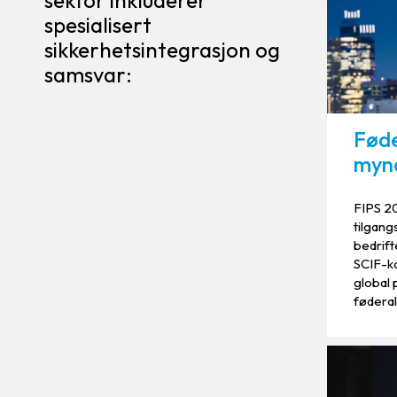
sektor inkluderer
spesialisert
sikkerhetsintegrasjon og
samsvar:
Føde
mynd
FIPS 2
tilgang
bedrift
SCIF-k
global 
føderal