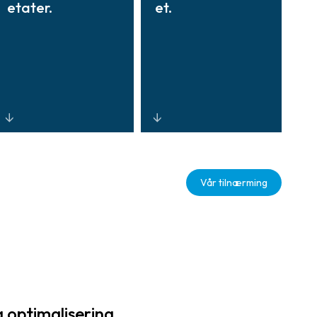
etater.
et.
Sentralisert
Skalerbare,
synlighet og
skybaserte
Vår tilnærming
kontroll gjennom
løsninger som
plattformer med
styrker
åpen arkitektur
påliteligheten,
og standardisert
forbedrer
systemintegrasjo
responstider på
n for forenklet
hendelser og
administrasjon
støtter
på tvers av
utviklende
 optimalisering.