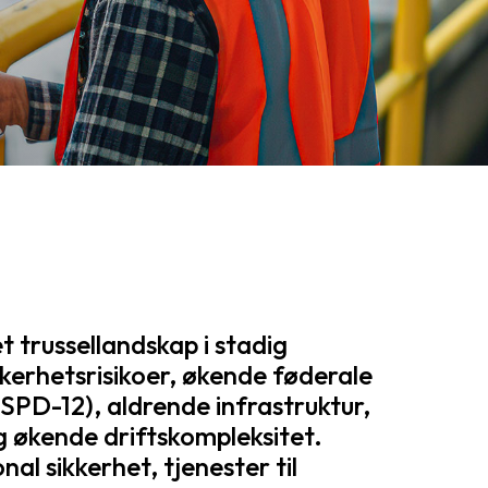
t trussellandskap i stadig
ikkerhetsrisikoer, økende føderale
HSPD-12), aldrende infrastruktur,
g økende driftskompleksitet.
al sikkerhet, tjenester til