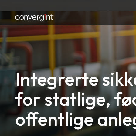
Skip
to
content
Home
Integrerte sik
for statlige, f
offentlige anle