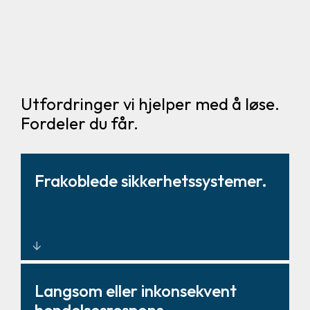
Utfordringer vi hjelper med å løse.
Fordeler du får.
Frakoblede sikkerhetssystemer.
Enhetlige
Langsom eller inkonsekvent
sikkerhetskontrollløsninger som