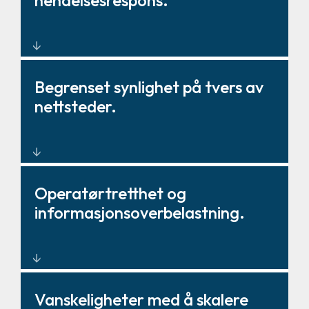
hendelsesrespons.
sentraliserer data og respons.
Sanntidsvarsler, arbeidsflyter og
Begrenset synlighet på tvers av
koordinerte responsverktøy.
nettsteder.
Bedriftsomfattende overvåking
Operatørtretthet og
fra ett enkelt SOC-miljø.
informasjonsoverbelastning.
Spesialbygd visualisering som
Vanskeligheter med å skalere