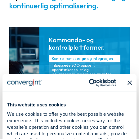
kontinuerlig optimalisering.
Kommando- og
kontrollplattformer.
Kontrollromsdesign og integrasjon
Tilpassede SOC-oppsett,
operatørkonsoller og
visualiseringsvegger designet for
klarhet og ytelse.
Sikkerhetsadministrasjonsplattforme
r
Enhetlige sikkerhetsløsninger som
This website uses cookies
samler video-, alarm-, adgangs-,
analyse- og driftsdata.
We use cookies to offer you the best possible website
experience. This includes cookies necessary for the
Hendelseshåndtering og
arbeidsflyter
website's operation and other cookies you can control
Standardiserte prosedyrer og
which are used to personalize content and ads, provide
automatisering som styrer