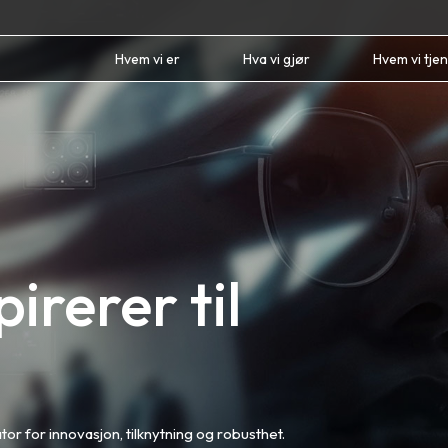
Hvem vi er
Hva vi gjør
Hvem vi tje
irerer til
or for innovasjon, tilknytning og robusthet.