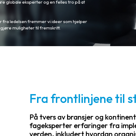
våre globale eksperter og en felles tro på at
fra ledelsen fremmer vi ideer som hjelper
jøre muligheter til fremskritt.
Fra frontlinjene til
På tvers av bransjer og kontinent
fageksperter erfaringer fra impl
verden, inkludert hvordan organi