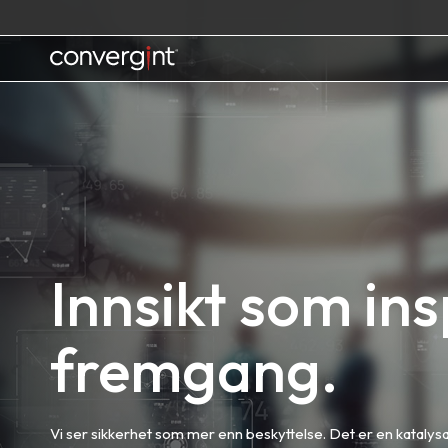
Skip
to
content
Home
Innsikt som insp
fremgang.
Vi ser sikkerhet som mer enn beskyttelse. Det er en katalysat