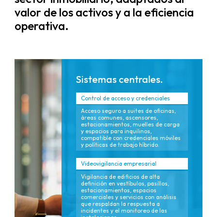
valor de los activos y a la eficiencia
operativa.
Sistemas centrales.
Control de acceso y credenciales
Acceso seguro a suites de oficinas,
áreas comunes, ascensores,
estacionamientos, muelles de carga
y espacios para inquilinos,
compatible con credenciales móviles
y políticas de trabajo híbrido.
Videovigilancia empresarial
Vigilancia de edificios de alta
definición en vestíbulos, pasillos,
estacionamientos, espacios
comerciales y servicios con análisis
que respaldan la respuesta a
incidentes y el monitoreo de las