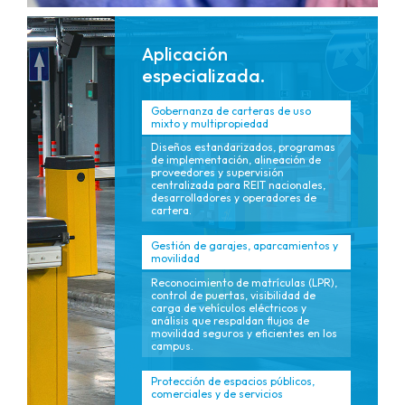
Aplicación
especializada.
Gobernanza de carteras de uso
mixto y multipropiedad
Diseños estandarizados, programas
de implementación, alineación de
proveedores y supervisión
centralizada para REIT nacionales,
desarrolladores y operadores de
cartera.
Gestión de garajes, aparcamientos y
movilidad
Reconocimiento de matrículas (LPR),
control de puertas, visibilidad de
carga de vehículos eléctricos y
análisis que respaldan flujos de
movilidad seguros y eficientes en los
campus.
Protección de espacios públicos,
comerciales y de servicios