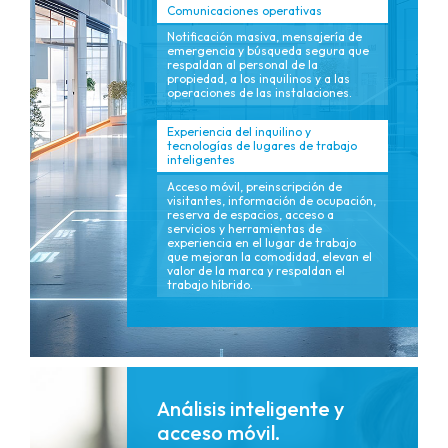
Comunicaciones operativas
Notificación masiva, mensajería de
emergencia y búsqueda segura que
respaldan al personal de la
propiedad, a los inquilinos y a las
operaciones de las instalaciones.
Experiencia del inquilino y
tecnologías de lugares de trabajo
inteligentes
Acceso móvil, preinscripción de
visitantes, información de ocupación,
reserva de espacios, acceso a
servicios y herramientas de
experiencia en el lugar de trabajo
que mejoran la comodidad, elevan el
valor de la marca y respaldan el
trabajo híbrido.
Análisis inteligente y
acceso móvil.