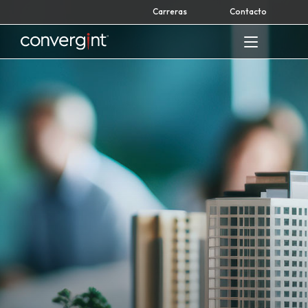
Skip
Carreras
Contacto
to
content
Home