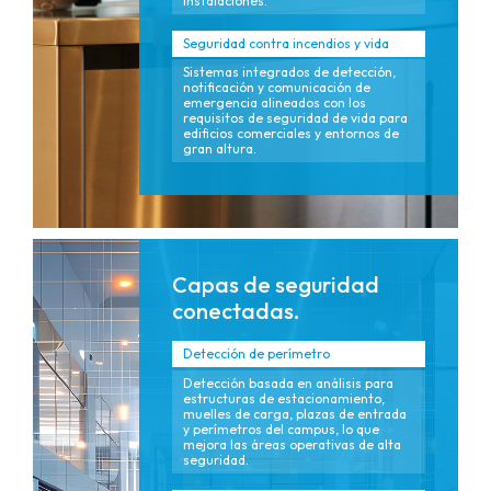
instalaciones.
Seguridad contra incendios y vida
Sistemas integrados de detección,
notificación y comunicación de
emergencia alineados con los
requisitos de seguridad de vida para
edificios comerciales y entornos de
gran altura.
Capas de seguridad
conectadas.
Detección de perímetro
Detección basada en análisis para
estructuras de estacionamiento,
muelles de carga, plazas de entrada
y perímetros del campus, lo que
mejora las áreas operativas de alta
seguridad.