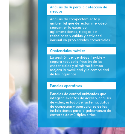
Análisis de IA para la detección de
riesgos
Análisis de comportamiento y
ambiental que detectan merodeo,
seguimiento excesivo,
aglomeraciones, riesgos de
resbalones y caídas y actividad
inusual en propiedades comerciales.
Credenciales móviles
La gestión de identidad flexible y
segura reduce la fricción de las
credenciales y al mismo tiempo
mejora la movilidad y la comodidad
de los inquilinos.
Paneles operativos
Paneles de control unificados que
integran eventos de acceso, análisis
de video, estado del sistema, datos
de ocupación y operaciones de las
instalaciones para la gobernanza de
carteras de múltiples sitios.