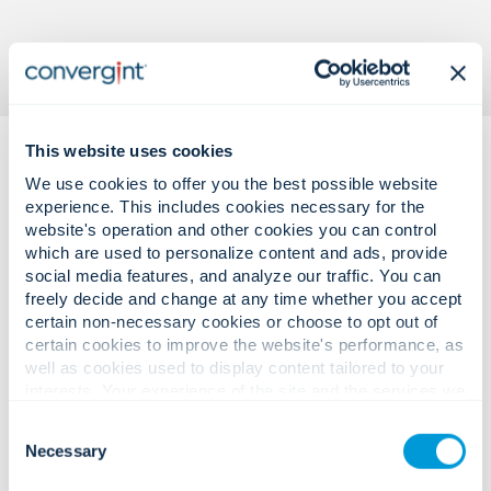
This website uses cookies
We use cookies to offer you the best possible website
experience. This includes cookies necessary for the
website's operation and other cookies you can control
which are used to personalize content and ads, provide
social media features, and analyze our traffic. You can
Desafíos de seguridad complejos.
freely decide and change at any time whether you accept
Soluciones fiables y medibles.
certain non-necessary cookies or choose to opt out of
certain cookies to improve the website's performance, as
well as cookies used to display content tailored to your
interests. Your experience of the site and the services we
Aumentan las amenazas combinadas
are able to offer may be impacted if you do not accept all
Consent
a la infraestructura digital de misión
cookies. Click "Show details" below for more information
Necessary
Selection
about who we share your information with.
crítica.