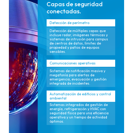
Capas de seguridad
conectadas.
Detección de perímetro
Detección de múltiples capas que
incluye radar, imágenes térmicas y
sistemas de intrusión para campus
de centros de datos, límites de
propiedad y patios de equipos
sensibles.
Comunicaciones operativas
Sistemas de notificación masiva y
megafonía para alertas de
emergencia, evacuación y gestión
integrada de incidentes.
Automatización de edificios y control
ambiental
Sistemas integrados de gestión de
energía, refrigeración y HVAC con
seguridad física para una eficiencia
operativa y un tiempo de actividad
óptimos.