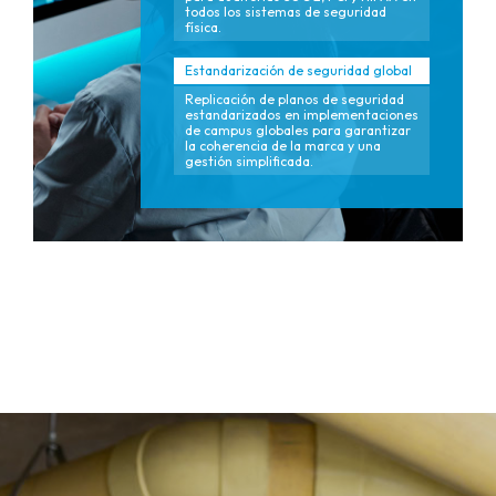
todos los sistemas de seguridad
física.
Estandarización de seguridad global
Replicación de planos de seguridad
estandarizados en implementaciones
de campus globales para garantizar
la coherencia de la marca y una
gestión simplificada.