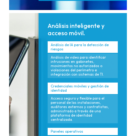
Análisis inteligente y
acceso móvil.
Análisis de IA para la detección de
riesgos
Análisis de video para identificar
intrusiones en gabinetes,
movimientos no autorizados o
violaciones del perímetro e
integración con sistemas de TI.
Credenciales móviles y gestión de
identidad
Acceso seguro y flexible para el
personal de las instalaciones,
auditores externos y contratistas,
administrado a través de una
plataforma de identidad
centralizada.
Paneles operativos