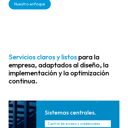
resilientes que admiten
Nuestro enfoque
disponibilidad 24×7 y detección
proactiva de riesgos, minimizando el
tiempo medio de resolución (MTTR)
para eventos críticos.
Servicios claros y listos
para la
empresa, adaptados al diseño, la
implementación y la optimización
continua.
Sistemas centrales.
Control de acceso y credenciales