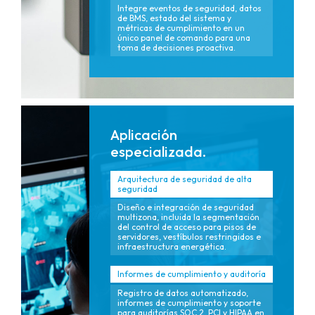
Integre eventos de seguridad, datos
de BMS, estado del sistema y
métricas de cumplimiento en un
único panel de comando para una
toma de decisiones proactiva.
Aplicación
especializada.
Arquitectura de seguridad de alta
seguridad
Diseño e integración de seguridad
multizona, incluida la segmentación
del control de acceso para pisos de
servidores, vestíbulos restringidos e
infraestructura energética.
Informes de cumplimiento y auditoría
Registro de datos automatizado,
informes de cumplimiento y soporte
para auditorías SOC 2, PCI y HIPAA en