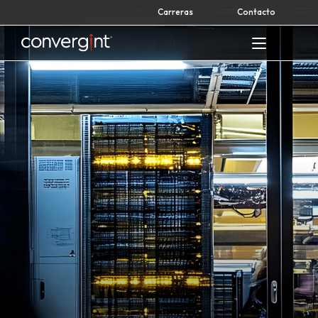
Skip
Carreras
Contacto
to
content
Home