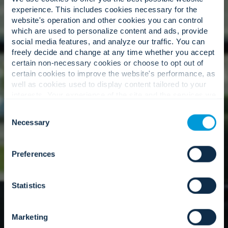
experience. This includes cookies necessary for the
Experiencia especializada.
website's operation and other cookies you can control
which are used to personalize content and ads, provide
social media features, and analyze our traffic. You can
freely decide and change at any time whether you accept
Una red global de expertos en la materia que
certain non-necessary cookies or choose to opt out of
comprenden los matices de su entorno único.
certain cookies to improve the website's performance, as
well as cookies used to display content tailored to your
interests. Your experience of the site and the services we
are able to offer may be impacted if you do not accept all
Consent
Nuestro enfoque
cookies. Click "Show details" below for more information
Necessary
Selection
about who we share your information with.
Preferences
Statistics
Marketing