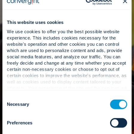
hoja de ruta clara y práctica de su entorno.
This website uses cookies
Experiencia local, inteligencia
We use cookies to offer you the best possible website
global.
experience. This includes cookies necessary for the
website's operation and other cookies you can control
which are used to personalize content and ads, provide
social media features, and analyze our traffic. You can
freely decide and change at any time whether you accept
Responsabilidad local impulsada por
certain non-necessary cookies or choose to opt out of
conocimientos globales, cumpliendo la promesa
certain cookies to improve the website's performance, as
de ser su mejor proveedor de servicios.
well as cookies used to display content tailored to your
interests. Your experience of the site and the services we
are able to offer may be impacted if you do not accept all
Consent
cookies. Click "Show details" below for more information
Necessary
Nuestro enfoque
Selection
about who we share your information with.
Preferences