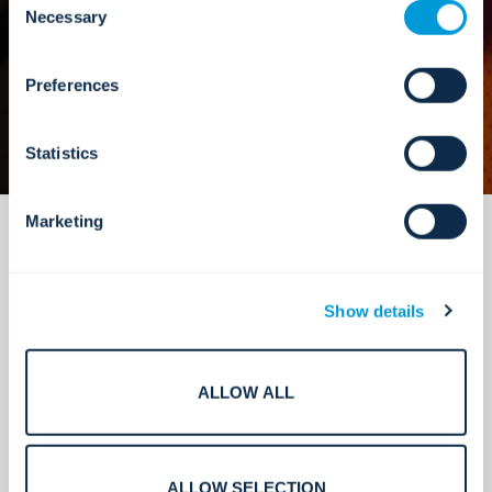
cookies. Click "Show details" below for more information
Necessary
Selection
about who we share your information with.
Preferences
Statistics
Marketing
Show details
企业级可靠安装。
ALLOW ALL
ALLOW SELECTION