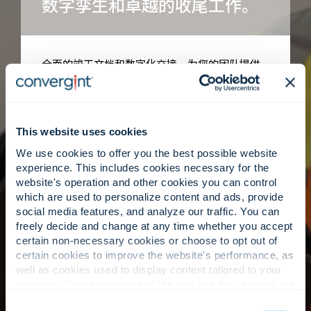
数字孪生和卓越的收尾工作。
全面的竣工文档和数字化交接，为您的团队提供
清晰、可操作的环境路线图。
This website uses cookies
本地专长，全球视野。
We use cookies to offer you the best possible website
experience. This includes cookies necessary for the
website's operation and other cookies you can control
which are used to personalize content and ads, provide
以全球视野驱动本地化问责，兑现成为您最佳服
social media features, and analyze our traffic. You can
务提供商的承诺。
freely decide and change at any time whether you accept
certain non-necessary cookies or choose to opt out of
certain cookies to improve the website's performance, as
well as cookies used to display content tailored to your
我们的方法
interests. Your experience of the site and the services we
are able to offer may be impacted if you do not accept all
Consent