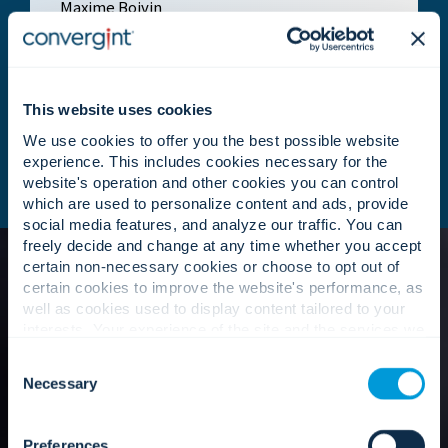
Maxime Boivin
Panavideo公司的前任老板，最近已退休。
This website uses cookies
We use cookies to offer you the best possible website
experience. This includes cookies necessary for the
website's operation and other cookies you can control
which are used to personalize content and ads, provide
social media features, and analyze our traffic. You can
freely decide and change at any time whether you accept
certain non-necessary cookies or choose to opt out of
certain cookies to improve the website's performance, as
well as cookies used to display content tailored to your
interests. Your experience of the site and the services we
are able to offer may be impacted if you do not accept all
Consent
cookies. Click "Show details" below for more information
您可以期待以下内容。
Necessary
Selection
about who we share your information with.
Preferences