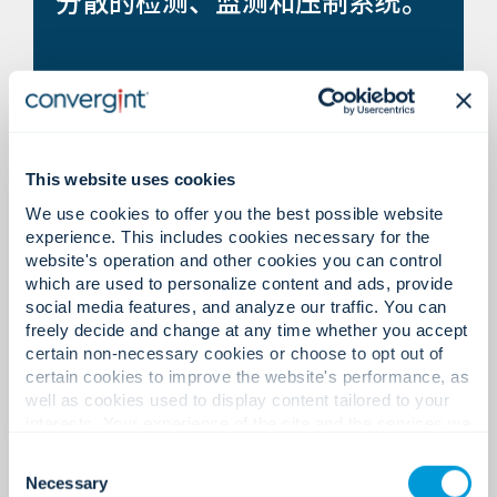
分散的检测、监测和压制系统。
求的认证火灾报警系统设计、安
装和改造服务。
集成式消防和生命安全系统，提
测试和文档流程存在局限性。
This website uses cookies
供统一保护和实时监控功能。
We use cookies to offer you the best possible website
experience. This includes cookies necessary for the
website's operation and other cookies you can control
which are used to personalize content and ads, provide
social media features, and analyze our traffic. You can
通过数字化生命周期管理实现高
freely decide and change at any time whether you accept
事件意识和响应协调滞后。
certain non-necessary cookies or choose to opt out of
效的检查、测试和合规性报告。
certain cookies to improve the website's performance, as
well as cookies used to display content tailored to your
interests. Your experience of the site and the services we
are able to offer may be impacted if you do not accept all
Consent
cookies. Click "Show details" below for more information
Necessary
Selection
about who we share your information with.