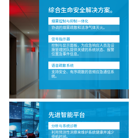
综合生命安全解决方案。
烟雾控制与抑制一体化
协调的烟雾疏散和洁净气体灭火。
信号指示器
控制与显示面板，为应急响应人员及设
施管理团队提供关键的系统状态、报警
位置及事件信息。
语音疏散系统
支持安全、有序疏散的音频应急通信系
统。
先进智能平台
分析与系统诊断
利用预测性洞察来维护系统健康并减少
停机时间。