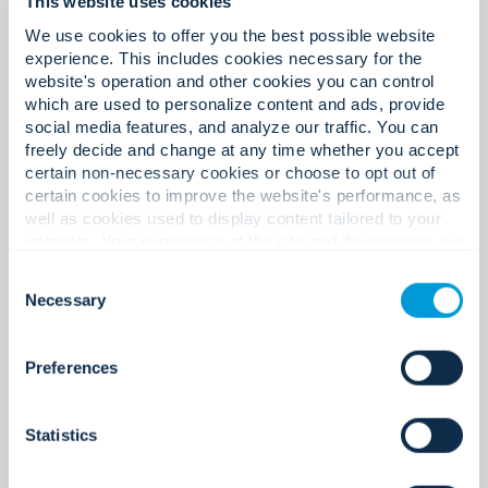
This website uses cookies
We use cookies to offer you the best possible website
32
experience. This includes cookies necessary for the
website's operation and other cookies you can control
which are used to personalize content and ads, provide
social media features, and analyze our traffic. You can
在亚太地区设有办事处。
freely decide and change at any time whether you accept
certain non-necessary cookies or choose to opt out of
certain cookies to improve the website's performance, as
well as cookies used to display content tailored to your
interests. Your experience of the site and the services we
1,400+
are able to offer may be impacted if you do not accept all
Consent
cookies. Click "Show details" below for more information
Necessary
Selection
about who we share your information with.
亚太地区专家。
Preferences
Statistics
200+