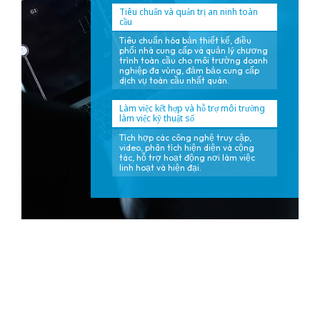
Tiêu chuẩn và quản trị an ninh toàn
cầu
Tiêu chuẩn hóa bản thiết kế, điều
phối nhà cung cấp và quản lý chương
trình toàn cầu cho môi trường doanh
nghiệp đa vùng, đảm bảo cung cấp
dịch vụ toàn cầu nhất quán.
Làm việc kết hợp và hỗ trợ môi trường
làm việc kỹ thuật số
Tích hợp các công nghệ truy cập,
video, phân tích hiện diện và cộng
tác, hỗ trợ hoạt động nơi làm việc
linh hoạt và hiện đại.