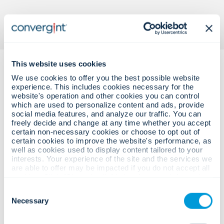
This website uses cookies
We use cookies to offer you the best possible website
experience. This includes cookies necessary for the
website's operation and other cookies you can control
which are used to personalize content and ads, provide
social media features, and analyze our traffic. You can
freely decide and change at any time whether you accept
Những thách thức kinh doanh
certain non-necessary cookies or choose to opt out of
certain cookies to improve the website's performance, as
phức tạp.
well as cookies used to display content tailored to your
Các giải pháp đáng tin cậy, có thể
interests. Your experience of the site and the services we
are able to offer may be impacted if you do not accept all
đo lường được.
cookies. Click "Show details" below for more information
about who we share your information with.
Consent
Necessary
Selection
Các mối đe dọa tại nơi làm việc, rủi ro