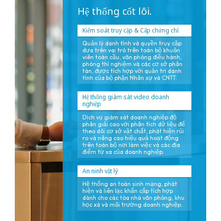
Hệ thống cốt lõi.
Kiểm soát truy cập & Cấp chứng chỉ
Quản lý danh tính và quyền truy cập
dựa trên vai trò trên toàn bộ khuôn
viên toàn cầu, văn phòng điều hành,
phòng thí nghiệm và các cơ sở phân
tán, được tích hợp với quản trị danh
tính của bộ phận Nhân sự và CNTT.
Hệ thống giám sát video doanh
nghiệp
Dịch vụ giám sát doanh nghiệp độ
phân giải cao với phân tích dữ liệu để
theo dõi cơ sở vật chất, phát hiện rủi
ro và nâng cao hiệu quả hoạt động
trên toàn bộ nơi làm việc và các địa
điểm từ xa của doanh nghiệp.
An ninh vật lý
Hệ thống an toàn sinh mạng, phát
hiện và liên lạc khẩn cấp tích hợp
dành cho các tòa nhà văn phòng, khu
học xá và môi trường doanh nghiệp.