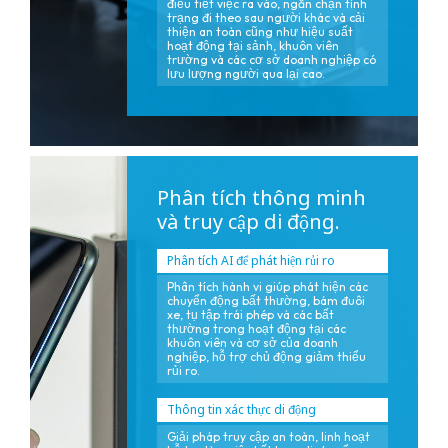
điều tiết việc ra vào, ngăn chặn tình
trạng đi theo sau người khác và cải
thiện an toàn cũng như hiệu suất
hoạt động tại sảnh, khuôn viên
trường và các cơ sở doanh nghiệp có
lưu lượng người qua lại cao.
Phân tích thông minh
và truy cập di động.
Phân tích AI để phát hiện rủi ro
Phân tích hành vi giúp phát hiện các
chuyển động bất thường, bám đuôi
xe, tụ tập trái phép và các bất
thường trong hoạt động tại các
khuôn viên và cơ sở của doanh
nghiệp, hỗ trợ chủ động giảm thiểu
rủi ro.
Thông tin xác thực di động
Giải pháp truy cập an toàn, linh hoạt