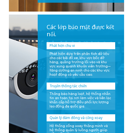
Các lớp bảo mật được kết
nối.
Phát hiện chu vi
Phát hiện dựa trên phân tích dữ liệu
cho các bãi đỗ xe, khu vực bốc dỡ
hàng, quảng trường lối vào và khu
vực xung quanh khuôn viên trường—
tăng cường an ninh cho các khu vực
hoạt động có yêu cầu cao.
Truyền thông tác chiến
Thông báo hàng loạt, hệ thống nhắn
tin an toàn tại nơi làm việc và liên lạc
khẩn cấp hỗ trợ điều phối lực lượng
lao động đa quốc gia.
Quản lý đám đông và cổng xoay
Hệ thống cổng xoay thông minh và
hệ thống quản lý luồng người giúp