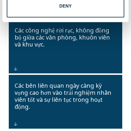
việc khu vực, đảm bảo tài liệu sẵn
DENY
sàng cho kiểm toán.
Các mẫu thiết kế tiêu chuẩn hóa,
Các công nghệ rời rạc, không đồng
giám sát tập trung và mô hình triển
bộ giữa các văn phòng, khuôn viên
khai lặp lại giúp đảm bảo quy mô và
và khu vực.
tính nhất quán toàn cầu đồng thời
giảm thiểu độ phức tạp của dự án.
Các nền tảng kiến ​​trúc mở tích hợp
Các bên liên quan ngày càng kỳ
danh tính, quyền truy cập, video,
vọng cao hơn vào trải nghiệm nhân
phát hiện xâm nhập và phân tích
viên tốt và sự liên tục trong hoạt
vào một hệ sinh thái doanh nghiệp
động.
duy nhất, tối ưu hóa tổng chi phí sở
hữu (TCO).