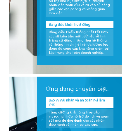
hỗ trợ làm việc kết hợp, di chuyển
nhân viên toàn cầu và ra vào dễ dàng
giữa các văn phòng và không gian
làm việc.
Bảng điều khiển hoạt động
Bảng điều khiển thống nhất kết hợp
các sự kiện bảo mật, dữ liệu về tình
trạng sử dụng, trạng thái hệ thống
và thông tin chi tiết về lực lượng lao
động để cung cấp khả năng giám sát
tập trung cho toàn doanh nghiệp.
Ứng dụng chuyên biệt.
Bảo vệ yếu nhân và an toàn nơi làm
việc
Tăng cường khả năng truy cập,
video, tích hợp hỗ trợ du lịch và giám
sát mối đe dọa dành cho các nhóm
điều hành và nhân sự cấp cao.