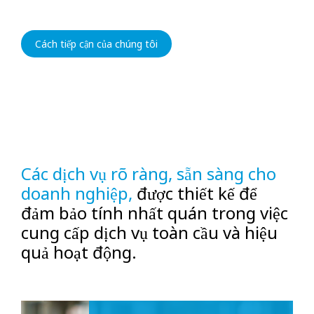
Hệ thống an ninh mạnh mẽ, dựa trên
điện toán đám mây, giúp tăng cường
Cách tiếp cận của chúng tôi
an toàn nơi làm việc, hỗ trợ làm việc
kết hợp và giảm thiểu khó khăn
trong vận hành, mang lại trải
nghiệm tốt hơn cho nhân viên.
Các dịch vụ rõ ràng, sẵn sàng cho
doanh nghiệp,
được thiết kế để
đảm bảo tính nhất quán trong việc
cung cấp dịch vụ toàn cầu và hiệu
quả hoạt động.