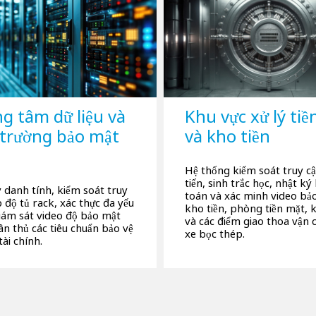
g tâm dữ liệu và
Khu vực xử lý tiề
trường bảo mật
và kho tiền
Hệ thống kiểm soát truy cậ
tiến, sinh trắc học, nhật ký
 danh tính, kiểm soát truy
toán và xác minh video bảo
 độ tủ rack, xác thực đa yếu
kho tiền, phòng tiền mặt, k
giám sát video độ bảo mật
và các điểm giao thoa vận 
ân thủ các tiêu chuẩn bảo vệ
xe bọc thép.
tài chính.