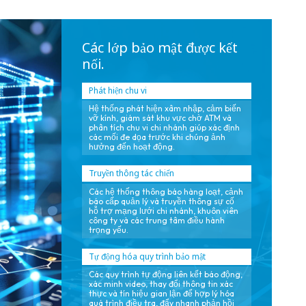
gian hoạt động
liên tục.
Các lớp bảo mật được kết
nối.
Phát hiện chu vi
Hệ thống phát hiện xâm nhập, cảm biến
vỡ kính, giám sát khu vực chờ ATM và
phân tích chu vi chi nhánh giúp xác định
các mối đe dọa trước khi chúng ảnh
hưởng đến hoạt động.
Truyền thông tác chiến
Các hệ thống thông báo hàng loạt, cảnh
báo cấp quản lý và truyền thông sự cố
hỗ trợ mạng lưới chi nhánh, khuôn viên
công ty và các trung tâm điều hành
trọng yếu.
Tự động hóa quy trình bảo mật
Các quy trình tự động liên kết báo động,
xác minh video, thay đổi thông tin xác
thực và tín hiệu gian lận để hợp lý hóa
quá trình điều tra, đẩy nhanh phản hồi