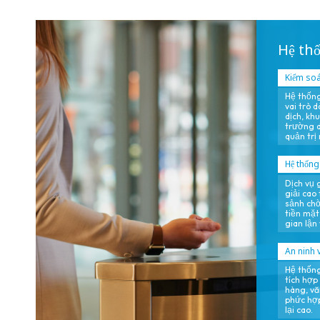
gian lận chủ
động.
Hệ thố
Kiểm soá
Hệ thống
vai trò 
dịch, kh
trường dữ
quản trị
Hệ thống
Dịch vụ 
giải cao
sảnh chờ
tiền mặt
gian lận 
An ninh v
Hệ thống
tích hợp
hàng, vă
phức hợp
lại cao.