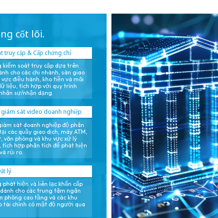
hữu (TCO).
ng cốt lõi.
t truy cập & Cấp chứng chỉ
 kiểm soát truy cập dựa trên
dành cho các chi nhánh, sàn giao
u vực điều hành, kho tiền và môi
 liệu, tích hợp với quy trình
 nhân sự/nhận dạng.
 giám sát video doanh nghiệp
giám sát doanh nghiệp độ phân
 tại các quầy giao dịch, máy ATM,
, văn phòng và khu vực xử lý
, tích hợp phân tích để phát hiện
và rủi ro.
ật lý
 phát hiện và liên lạc khẩn cấp
 dành cho các trung tâm ngân
n phòng cao tầng và các khu
 tài chính có mật độ người qua