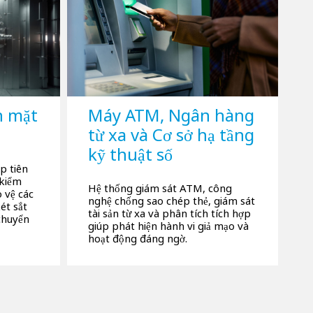
n mặt
Máy ATM, Ngân hàng
từ xa và Cơ sở hạ tầng
kỹ thuật số
p tiên
 kiểm
Hệ thống giám sát ATM, công
 vệ các
nghệ chống sao chép thẻ, giám sát
ét sắt
tài sản từ xa và phân tích tích hợp
chuyển
giúp phát hiện hành vi giả mạo và
hoạt động đáng ngờ.