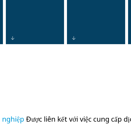
Hệ thống được
Kiến trúc tiêu
thiết kế để đảm
chuẩn hóa, có
bảo tuân thủ
khả năng mở
quy định liên
rộng, cung cấp
tục, báo cáo tự
tính bảo mật
động sẵn sàng
nhất quán trên
cho kiểm toán và
các chi nhánh,
quản trị thông
khuôn viên công
tin xác thực an
ty và máy ATM
h nghiệp
toàn, giảm thiểu
Được liên kết với việc cung cấp dị
từ xa, tối ưu hóa
rủi ro quản lý.
tổng chi phí sở