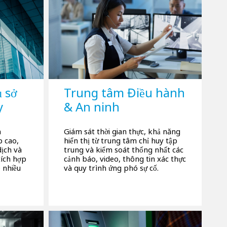
 sở
Trung tâm Điều hành
y
& An ninh
h
Giám sát thời gian thực, khả năng
p cao,
hiển thị từ trung tâm chỉ huy tập
dịch và
trung và kiểm soát thống nhất các
tích hợp
cảnh báo, video, thông tin xác thực
 nhiều
và quy trình ứng phó sự cố.