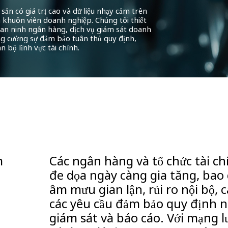
 sản có giá trị cao và dữ liệu nhạy cảm trên
à khuôn viên doanh nghiệp. Chúng tôi thiết
g an ninh ngân hàng, dịch vụ giám sát doanh
ng cường sự đảm bảo tuân thủ quy định,
n bộ lĩnh vực tài chính.
m
Các ngân hàng và tổ chức tài c
đe dọa ngày càng gia tăng, bao 
âm mưu gian lận, rủi ro nội bộ, 
các yêu cầu đảm bảo quy định n
giám sát và báo cáo. Với mạng l