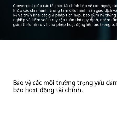
Convergint giúp các tổ chức tài chính bảo vệ con người, tài
khắp các chi nhánh, trung tâm điều hành, sàn giao dịch v
kế và triển khai các giải pháp tích hợp, bao gồm hệ thốn
nghiệp và kiểm soát truy cập tuân thủ quy định, nhằm tă
giảm thiểu rủi ro và cho phép hoạt động liên tục trong toà
Bảo vệ các môi trường trọng yếu đả
bảo hoạt động tài chính.