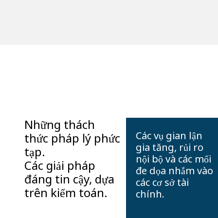
Những thách
Các vụ gian lận
thức pháp lý phức
gia tăng, rủi ro
tạp.
nội bộ và các mối
Các giải pháp
đe dọa nhắm vào
đáng tin cậy, dựa
các cơ sở tài
trên kiểm toán.
chính.