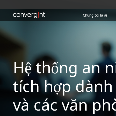
Skip
to
content
Home
Chúng tôi là ai
Hệ thống an n
tích hợp dành
và các văn phò