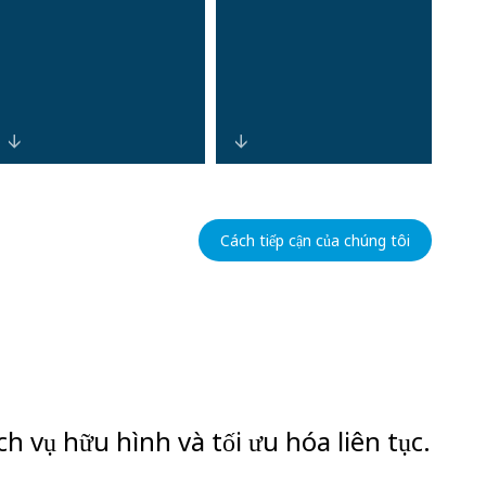
Khả năng hiển
Các hệ thống
thị tập trung
bảo mật mạnh
Cách tiếp cận của chúng tôi
thông qua các
mẽ, dựa trên
nền tảng kiến ​​
điện toán đám
trúc mở, tích
mây, hỗ trợ cung
hợp giám sát,
cấp dịch vụ đáng
cảnh báo và
tin cậy và phản
phân tích để đơn
hồi sự cố nhanh
giản hóa quản lý
chóng, bảo vệ
ch vụ hữu hình và tối ưu hóa liên tục.
doanh nghiệp.
danh tiếng và
đảm bảo thời