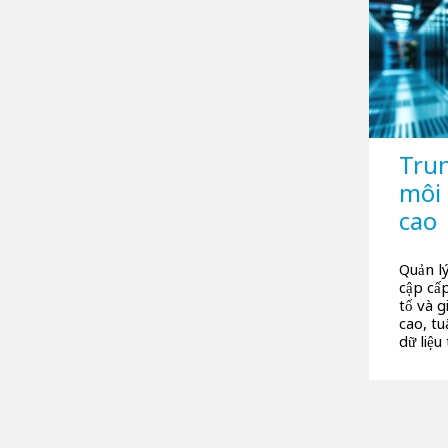
Trun
môi 
cao
Quản lý
cập cấp
tố và 
cao, tu
dữ liệu 