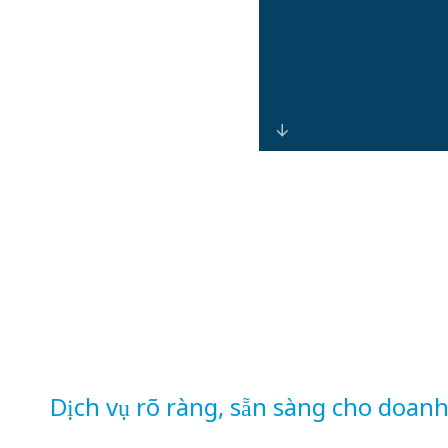
Hệ thống truy
cập, giám sát và
phân tích thống
nhất giúp phát
hiện các bất
thường, ngăn
ngừa tổn thất
nội bộ và bên
ngoài, đồng thời
Dịch vụ rõ ràng, sẵn sàng cho doan
tăng cường
phòng chống