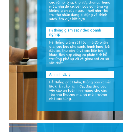
các văn phòng, khu vực chung, thang
máy, nhà để xe, bến bốc dỡ hàng và
không gian của người thuê nhà—hỗ
trợ thẻ nhận dạng di động và chính
sách làm việc kết hợp.
Hệ thống giám sát video doanh
nghiệp
Hệ thống giám sát tòa nhà độ phân
giải cao bao phủ sảnh, hành lang, bãi
đậu xe, khu bán lẻ và các tiện ích
khác, tích hợp công cụ phân tích hỗ
trợ ứng phó sự cố và giám sát cơ sở
vật chất.
An ninh vật lý
Hệ thống phát hiện, thông báo và liên
lạc khẩn cấp tích hợp, đáp ứng các
yêu cầu an toàn tính mạng cho các
tòa nhà thương mại và môi trường
nhà cao tầng.