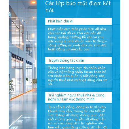
Các lớp bảo mật được kết
nối.
Phát hiện chu vi
Phát hiện dựa trên phân tích dữ liệu
cho các bãi đỗ xe, khu vực bốc dỡ
hàng, quảng trường lối vào và khu
vực xung quanh khuôn viên trường—
tăng cường an ninh cho các khu vực
hoạt động có yêu cầu cao.
Truyền thông tác chiến
Thông báo hàng loạt, tin nhắn khẩn
cấp và hệ thống nhắn tin an toàn hỗ
trợ nhân viên quản lý bất động sản,
người thuê nhà và hoạt động của cơ
sở.
Trải nghiệm người thuê nhà & Công
nghệ nơi làm việc thông minh
Truy cập di động, đăng ký trước cho
khách truy cập, thông tin chi tiết về
tình trạng sử dụng không gian, đặt
chỗ không gian, quyền sử dụng tiện
ích và các công cụ trải nghiệm nơi
làm việc giúp tăng cường sự tiện lợi,