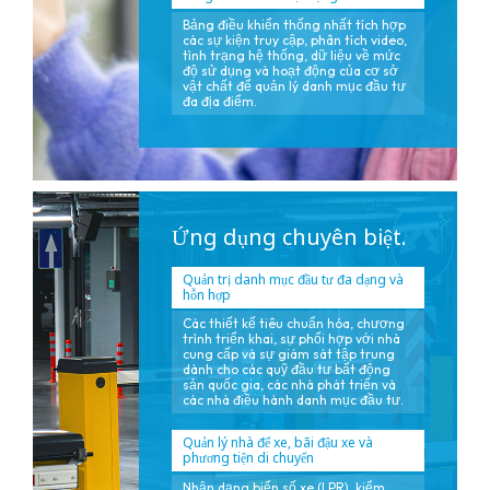
Bảng điều khiển thống nhất tích hợp
các sự kiện truy cập, phân tích video,
tình trạng hệ thống, dữ liệu về mức
độ sử dụng và hoạt động của cơ sở
vật chất để quản lý danh mục đầu tư
đa địa điểm.
Ứng dụng chuyên biệt.
Quản trị danh mục đầu tư đa dạng và
hỗn hợp
Các thiết kế tiêu chuẩn hóa, chương
trình triển khai, sự phối hợp với nhà
cung cấp và sự giám sát tập trung
dành cho các quỹ đầu tư bất động
sản quốc gia, các nhà phát triển và
các nhà điều hành danh mục đầu tư.
Quản lý nhà để xe, bãi đậu xe và
phương tiện di chuyển
Nhận dạng biển số xe (LPR), kiểm