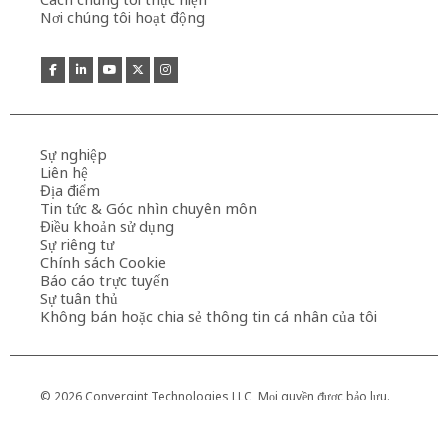
Nơi chúng tôi hoạt động
Sự nghiệp
Liên hệ
Địa điểm
Tin tức & Góc nhìn chuyên môn
Điều khoản sử dụng
Sự riêng tư
Chính sách Cookie
Báo cáo trực tuyến
Sự tuân thủ
Không bán hoặc chia sẻ thông tin cá nhân của tôi
© 2026 Convergint Technologies LLC, Mọi quyền được bảo lưu.
Convergint® và chữ ‘i’ cách điệu là các nhãn hiệu đã đăng ký của
Convergint tại Hoa Kỳ và nước ngoài.