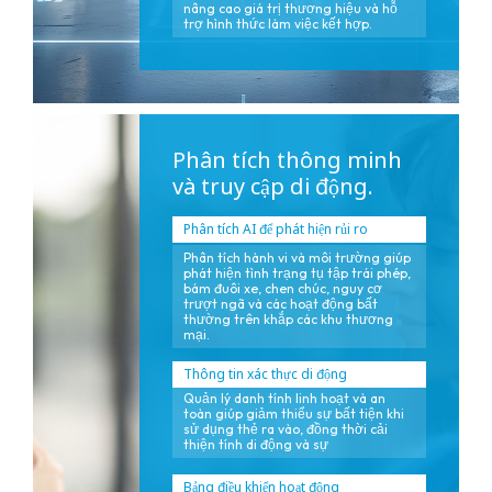
nâng cao giá trị thương hiệu và hỗ
trợ hình thức làm việc kết hợp.
Phân tích thông minh
và truy cập di động.
Phân tích AI để phát hiện rủi ro
Phân tích hành vi và môi trường giúp
phát hiện tình trạng tụ tập trái phép,
bám đuôi xe, chen chúc, nguy cơ
trượt ngã và các hoạt động bất
thường trên khắp các khu thương
mại.
Thông tin xác thực di động
Quản lý danh tính linh hoạt và an
toàn giúp giảm thiểu sự bất tiện khi
sử dụng thẻ ra vào, đồng thời cải
thiện tính di động và sự
Bảng điều khiển hoạt động