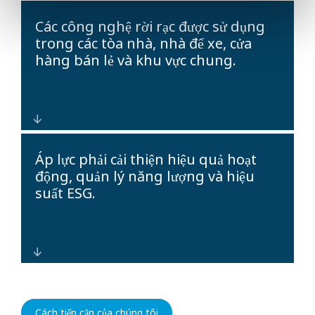
Các chương trình hiện đại hóa hướng
Các công nghệ rời rạc được sử dụng
tới tương lai và thiết kế danh mục đầu
trong các tòa nhà, nhà để xe, cửa
tư tiêu chuẩn hóa giúp giảm tổng chi
hàng bán lẻ và khu vực chung.
phí sở hữu (TCO) và độ phức tạp
trong vận hành.
Các nền tảng kiến ​​trúc mở tích hợp
Áp lực phải cải thiện hiệu quả hoạt
quyền truy cập, video, liên lạc và
động, quản lý năng lượng và hiệu
phân tích hoạt động trong một hệ
suất ESG.
sinh thái duy nhất, đơn giản hóa việc
quản lý nhiều địa điểm.
Hệ thống giám sát thông minh và
phân tích dữ liệu giúp hỗ trợ phát
Cách tiếp cận của chúng tôi