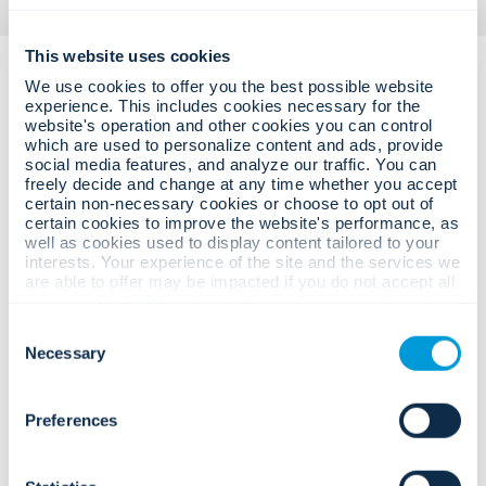
This website uses cookies
We use cookies to offer you the best possible website
experience. This includes cookies necessary for the
website's operation and other cookies you can control
which are used to personalize content and ads, provide
social media features, and analyze our traffic. You can
freely decide and change at any time whether you accept
certain non-necessary cookies or choose to opt out of
Những thách thức vận hành phức
certain cookies to improve the website's performance, as
tạp.
well as cookies used to display content tailored to your
interests. Your experience of the site and the services we
Các giải pháp tự tin, hướng đến giá
are able to offer may be impacted if you do not accept all
trị.
cookies. Click "Show details" below for more information
about who we share your information with.
Consent
Necessary
Selection
Nguy cơ mất an toàn ngày càng gia
tăng, xâm nhập trái phép và các sự
Preferences
cố tại nơi làm việc.