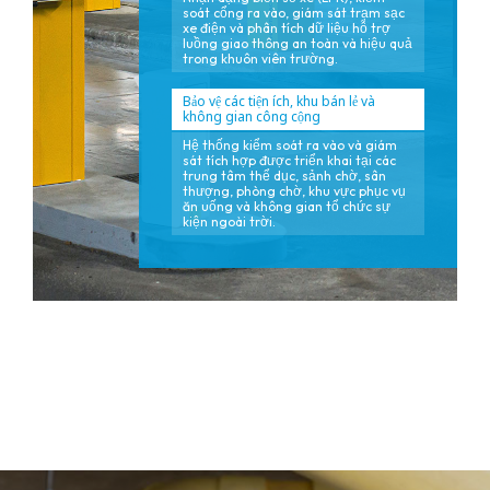
soát cổng ra vào, giám sát trạm sạc
xe điện và phân tích dữ liệu hỗ trợ
luồng giao thông an toàn và hiệu quả
trong khuôn viên trường.
Bảo vệ các tiện ích, khu bán lẻ và
không gian công cộng
Hệ thống kiểm soát ra vào và giám
sát tích hợp được triển khai tại các
trung tâm thể dục, sảnh chờ, sân
thượng, phòng chờ, khu vực phục vụ
ăn uống và không gian tổ chức sự
kiện ngoài trời.