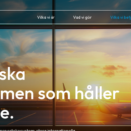
Vilka vi är
Vad vi gör
Vilka vi bet
iska
emen som håller
e.
ansportekosystem: stora internationella