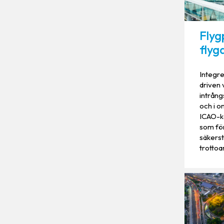
Flyg
flyg
Integre
driven 
intrång
och i o
ICAO-k
som för
säkerst
trottoar