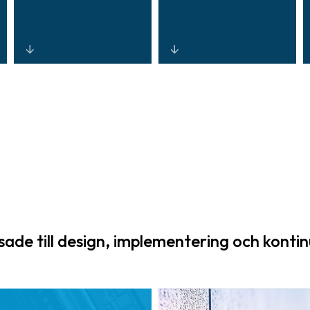
System och
Skalbara,
rapportering
robusta
utformade för
plattformar
kontinuerlig
byggda för att
efterlevnad och
fungera över
automatiserad
terminaler, spår,
revisionsklar
tunnlar, flygfält
dokumentation.
och hamnmiljöer.
ade till design, implementering och kontin