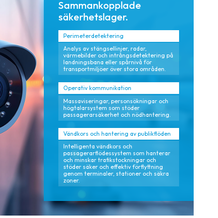
Sammankopplade
säkerhetslager.
Perimeterdetektering
Analys av stängsellinjer, radar,
värmebilder och intrångsdetektering på
landningsbana eller spårnivå för
transportmiljöer över stora områden.
Operativ kommunikation
Massaviseringar, personsökningar och
högtalarsystem som stöder
passagerarsäkerhet och nödhantering.
Vändkors och hantering av publikflöden
Intelligenta vändkors och
passagerarflödessystem som hanterar
och minskar trafikstockningar och
stöder säker och effektiv förflyttning
genom terminaler, stationer och säkra
zoner.