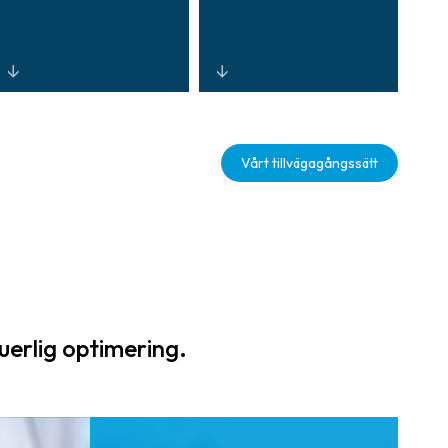
Centraliserad,
Realtidsanalys
interoperabel
och
Vårt tillvägagångssätt
kontroll genom
automatisering
plattformar med
som förbättrar
öppen arkitektur
genomströmning
som minskar den
en, minskar
totala
incidenter och
ägandekostnad
stöder robusta
en och förbättrar
verksamheter.
situationsmedve
uerlig optimering.
tenheten.