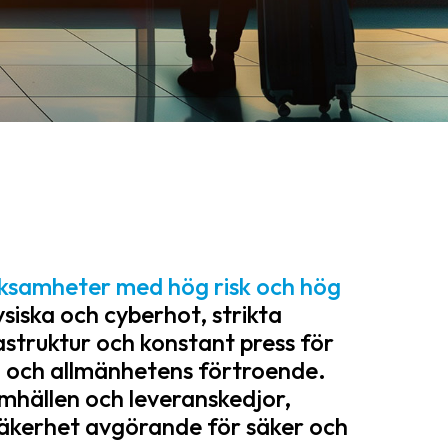
erksamheter med hög risk och hög
siska och cyberhot, strikta
astruktur och konstant press för
 och allmänhetens förtroende.
amhällen och leveranskedjor,
säkerhet avgörande för säker och