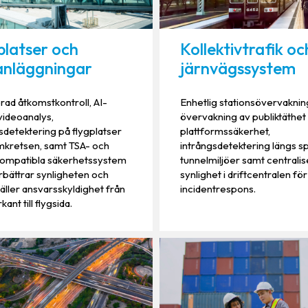
platser och
Kollektivtrafik oc
anläggningar
järnvägssystem
rad åtkomstkontroll, AI-
Enhetlig stationsövervaknin
videoanalys,
övervakning av publiktäthet
sdetektering på flygplatser
plattformssäkerhet,
mkretsen, samt TSA- och
intrångsdetektering längs s
ompatibla säkerhetssystem
tunnelmiljöer samt centrali
bättrar synligheten och
synlighet i driftcentralen fö
äller ansvarsskyldighet från
incidentrespons.
kant till flygsida.