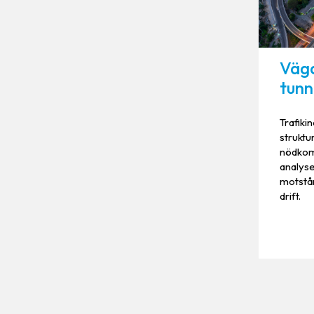
Väga
tunn
Trafiki
struktu
nödkom
analyse
motstån
drift.