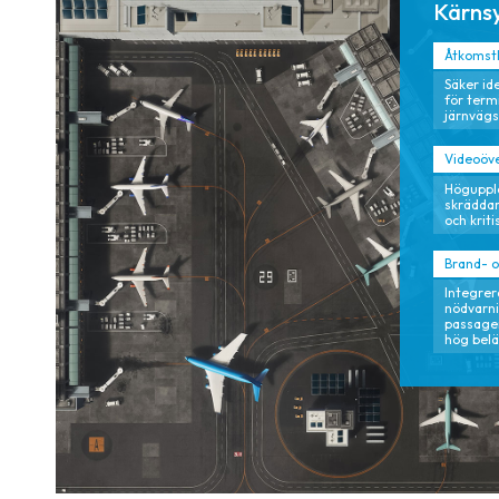
Kärns
Åtkomstk
Säker id
för termi
järnväg
Videoöve
Högupplö
skräddars
och kriti
Brand- o
Integrer
nödvarn
passager
hög bel