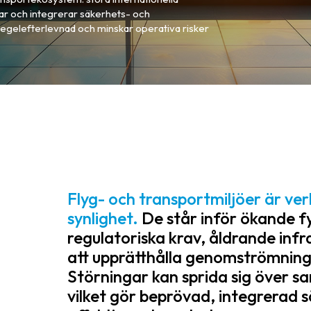
rmar och integrerar säkerhets- och
regelefterlevnad och minskar operativa risker
Flyg- och transportmiljöer är v
synlighet.
De står inför ökande fy
regulatoriska krav, åldrande infr
att upprätthålla genomströmning
Störningar kan sprida sig över s
vilket gör beprövad, integrerad 