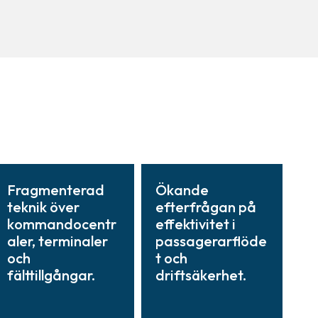
Fragmenterad
Ökande
teknik över
efterfrågan på
kommandocentr
effektivitet i
aler, terminaler
passagerarflöde
och
t och
fälttillgångar.
driftsäkerhet.