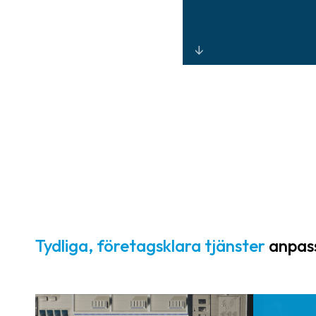
Enhetlig fysisk
och digital
säkerhet genom
integrerad
övervakning,
analys och
kontrollerad
åtkomst.
Tydliga, företagsklara tjänster
anpass