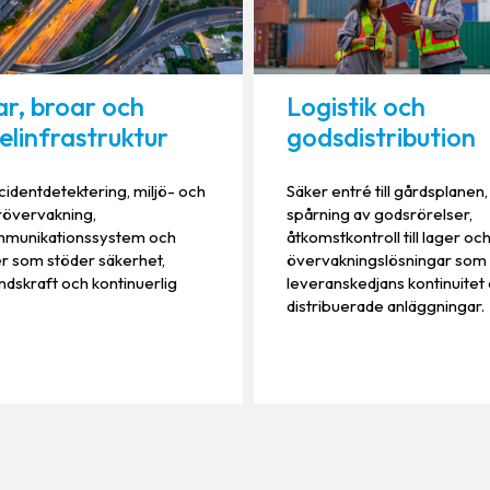
r, broar och
Logistik och
elinfrastruktur
godsdistribution
ncidentdetektering, miljö- och
Säker entré till gårdsplanen,
rövervakning,
spårning av godsrörelser,
munikationssystem och
åtkomstkontroll till lager oc
r som stöder säkerhet,
övervakningslösningar som
dskraft och kontinuerlig
leveranskedjans kontinuitet
distribuerade anläggningar.