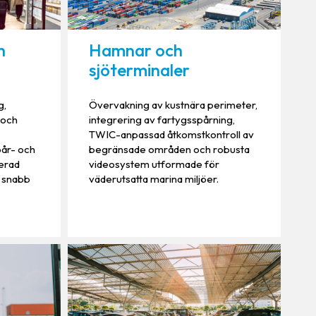
h
Hamnar och
sjöterminaler
g,
Övervakning av kustnära perimeter,
 och
integrering av fartygsspårning,
TWIC-anpassad åtkomstkontroll av
pår- och
begränsade områden och robusta
serad
videosystem utformade för
r snabb
väderutsatta marina miljöer.