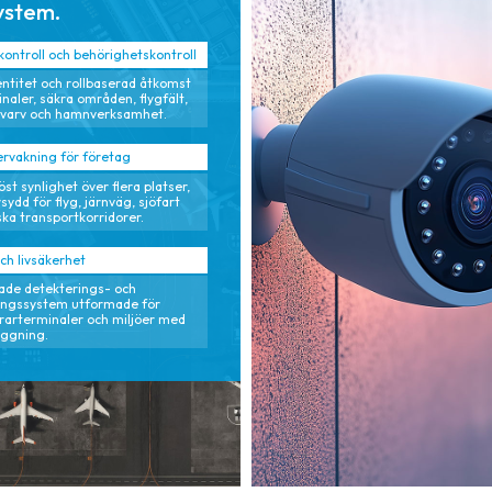
ystem.
ontroll och behörighetskontroll
entitet och rollbaserad åtkomst
naler, säkra områden, flygfält,
svarv och hamnverksamhet.
rvakning för företag
st synlighet över flera platser,
ydd för flyg, järnväg, sjöfart
ska transportkorridorer.
ch livsäkerhet
ade detekterings- och
ingssystem utformade för
arterminaler och miljöer med
äggning.