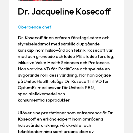
Dr. Jacqueline Kosecoff
Oberoende chef
Dr. Kosecoff är en erfaren företagsledare och
styrelseledamot med särskild djupgående
kunskap inom hälsovård och teknik. Kosecoff var
med och grundade och ledde PE-stödda företag,
inklusive Value Health Sciences och Protocare.
Hon var vice VD för PacifiCare och spelade en
avgörande roll i dess vändning. När hon började
på UnitedHealth utsågs Dr. Kosecoff till VD för
OptumRx med ansvar för Uniteds PBM,
specialistläkemedel och
konsumenthälsoprodukter.
Utöver sina prestationer som entreprenör är Dr.
Kosecoff en erkänd expert inom områdena
hälsovårdsforskning, vårdkvalitet och
teknikbedömning samt organisation av