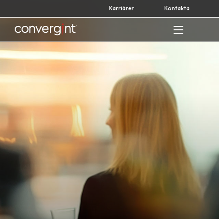
Skip
Karriärer
Kontakta
to
content
Home