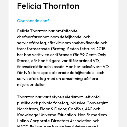
Felicia Thornton
Oberoende chef
Felicia Thornton har omfattande
chefserfarenhet inom detaljhandel och
serviceföretag, särskilt inom snabbväxande och
transformerande företag. Sedan februari 2018
har hon varit vice ordförande för 99 Cents Only
Stores, där hon tidigare var tillförordnad VD,
finansdirektör och kassör. Hon har också varit VD
för två stora specialiserade detaljhandels- och
serviceföretag med en omsättning på flera
miljarder dollar.
Thornton har varit styrelseledamot i ett antal
publika och privata företag, inklusive Convergint,
Nordstrom, Floor & Decor, CoolSys, AAC och
Knowledge Universe Education. Hon är medlem i
Latino Corporate Directors Association och
NACD Fellow. Hon har en kandidatexamen i