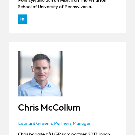
Pennsylvania och en MBA från The Wharton
School of University of Pennsylvania.
Chris McCollum
Leonard Green & Partners Manager
Chris började på LGP som partner 2013. Innan