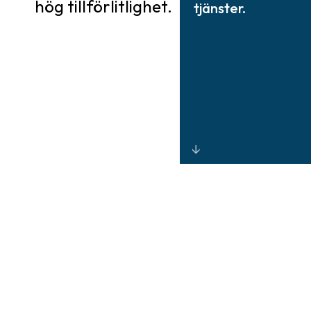
hög tillförlitlighet.
tjänster.
Enhetlig fysisk
och digital
säkerhet genom
integrerad
övervakning,
FIPS 201-
kompatibel
autentisering