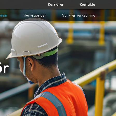
Karriärer
Kontakta
jänar
Hur vi gör det
Var vi är verksamma
ör