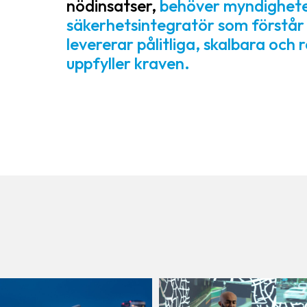
nödinsatser,
behöver myndighete
säkerhetsintegratör som förstår 
levererar pålitliga, skalbara och
uppfyller kraven.