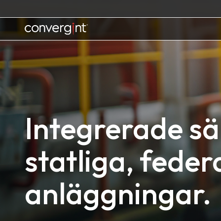
Skip
to
content
Home
Integrerade s
statliga, feder
anläggningar.