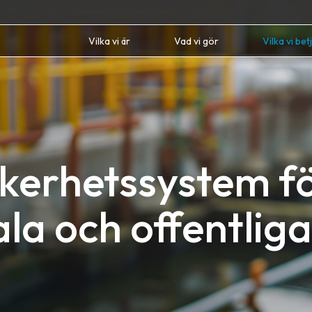
Vilka vi är
Vad vi gör
Vilka vi bet
äkerhetssystem f
ala och offentliga