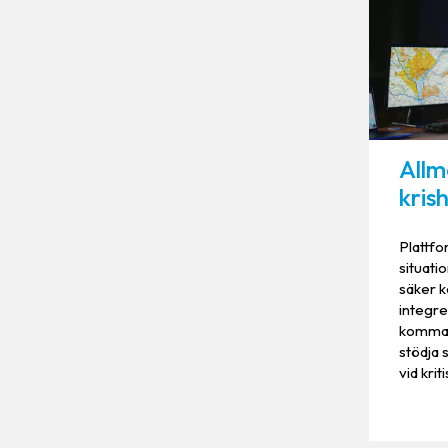
Allm
kris
Plattfo
situati
säker 
integr
kommand
stödja 
vid krit