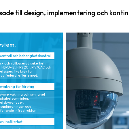
automatiserad
tillgångarnas
revisionsberedsk
livslängd och
ade till design, implementering och kontin
ap, vilket
optimerar den
minskar den
totala
administrativa
ägandekostnad
bördan.
en (TCO).
ystem.
ontroll och behörighetskontroll
ts- och rollbaserad säkerhet i
d HSPD-12, FIPS 201, PIV/CAC och
tsspecifika krav för
ad federal efterlevnad.
rvakning för företag
-övervakning och synlighet
ndighetsområden,
etsbyggnader,
tsanläggningar och
attande infrastruktur.
ch livsäkerhet