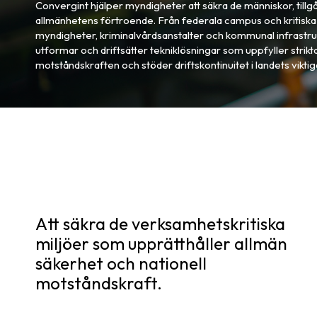
Convergint hjälper myndigheter att säkra de människor, til
allmänhetens förtroende. Från federala campus och kritiska dri
myndigheter, kriminalvårdsanstalter och kommunal infrastruk
utformar och driftsätter tekniklösningar som uppfyller strikta 
motståndskraften och stöder driftskontinuitet i landets viktiga
Att säkra de verksamhetskritiska
miljöer som upprätthåller allmän
säkerhet och nationell
motståndskraft.