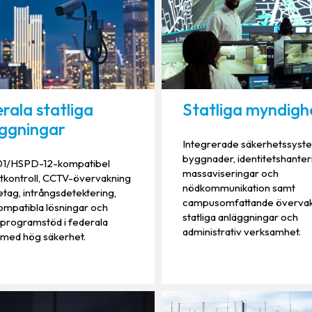
rala statliga
Statliga myndigh
ggningar
Integrerade säkerhetssyst
byggnader, identitetshanter
01/HSPD-12-kompatibel
massaviseringar och
tkontroll, CCTV-övervakning
nödkommunikation samt
etag, intrångsdetektering,
campusomfattande övervak
mpatibla lösningar och
statliga anläggningar och
 programstöd i federala
administrativ verksamhet.
 med hög säkerhet.