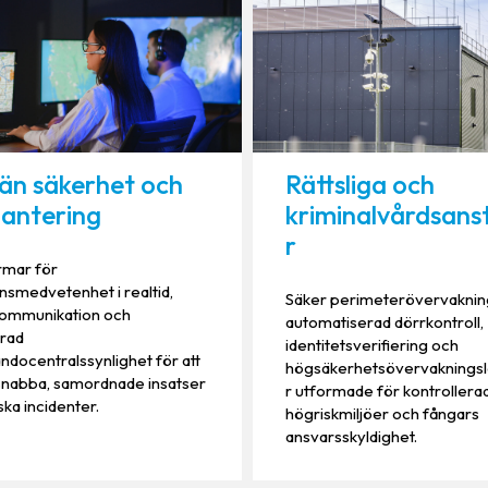
än säkerhet och
Rättsliga och
hantering
kriminalvårdsans
r
rmar för
onsmedvetenhet i realtid,
Säker perimeterövervaknin
kommunikation och
automatiserad dörrkontroll,
erad
identitetsverifiering och
ocentralssynlighet för att
högsäkerhetsövervakningsl
snabba, samordnade insatser
r utformade för kontrollera
iska incidenter.
högriskmiljöer och fångars
ansvarsskyldighet.