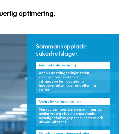
n för förenklad,
stöder
myndighetsöver
utvecklande
uerlig optimering.
gripande
offentliga behov
hantering.
med verifierbar
tjänsteleverans.
Sammankopplade
säkerhetslager.
Perimeterdetektering
Analys av stängsellinjer, radar,
värmekamerasystem och
intrångssystem byggda för
högsäkerhetsmiljöer och offentlig
sektor.
Operativ kommunikation
Massaviseringar, personsökningar och
nödlarm som stöder samordnade,
myndighetsövergripande insatser och
allmän säkerhet.
Säkerhetsoperationscentraler