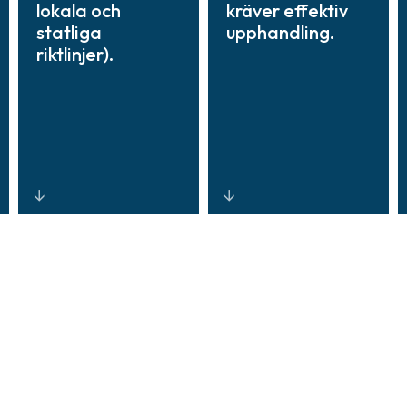
lokala och
kräver effektiv
statliga
upphandling.
riktlinjer).
System och
Robusta,
rapportering
anpassningsbar
utformade för
a system som
kontinuerlig
integrerar äldre
efterlevnad,
tillgångar med
förenklad
framtidssäkra
dokumentation
tekniker, vilket
och
förlänger