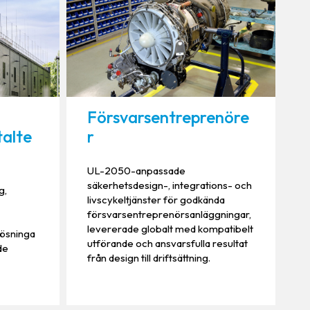
Försvarsentreprenöre
talte
r
UL-2050-anpassade
säkerhetsdesign-, integrations- och
g,
livscykeltjänster för godkända
försvarsentreprenörsanläggningar,
levererade globalt med kompatibelt
ösninga
utförande och ansvarsfulla resultat
de
från design till driftsättning.