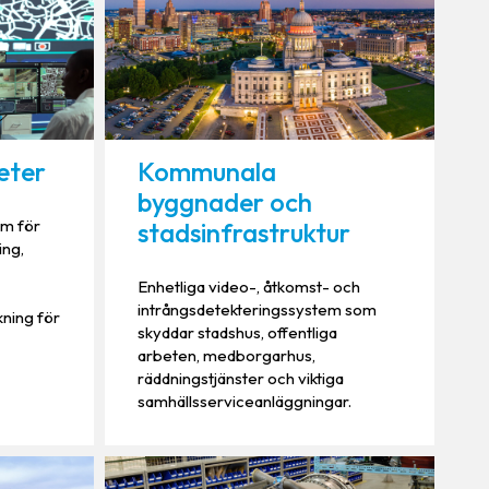
eter
Kommunala
byggnader och
em för
stadsinfrastruktur
ing,
Enhetliga video-, åtkomst- och
intrångsdetekteringssystem som
ning för
skyddar stadshus, offentliga
arbeten, medborgarhus,
räddningstjänster och viktiga
samhällsserviceanläggningar.