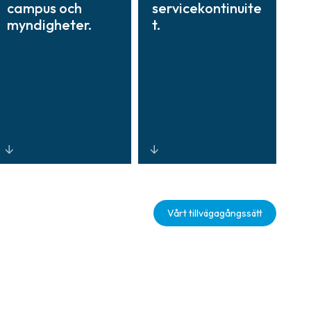
campus och
servicekontinuite
myndigheter.
t.
Centraliserad
Skalbara,
insyn och kontroll
molnbaserade
Vårt tillvägagångssätt
genom
lösningar som
plattformar med
stärker
öppen arkitektur
tillförlitligheten,
och
förbättrar
standardiserad
svarstider vid
systemintegratio
incidenter och