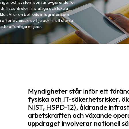
lgångar och system som är avgörande för
ftscentraler till statliga och lokala
tur. Vi är en betrodd integratör som
efterlevnadskrav, hjälper till att stärka
ste offentliga miljöer.
Myndigheter står inför ett förän
fysiska och IT-säkerhetsrisker, ö
NIST, HSPD-12), åldrande infrast
arbetskraften och växande opera
uppdraget involverar nationell s