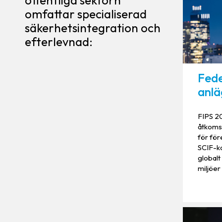
offentliga sektorn
omfattar specialiserad
säkerhetsintegration och
efterlevnad:
Fede
anlä
FIPS 2
åtkoms
för för
SCIF-ko
globalt
miljöer