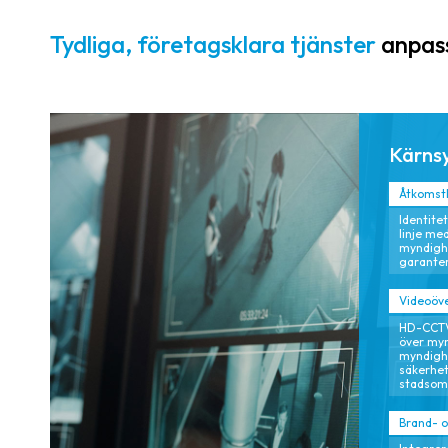
och
realtidsanalys
Tydliga, företagsklara tjänster
anpass
för proaktiv
riskreducering.
Kärns
Åtkomstk
Identite
linje me
myndighe
garanter
Videoöve
HD-CCTV
över my
myndigh
säkerhe
stadsomf
Brand- o