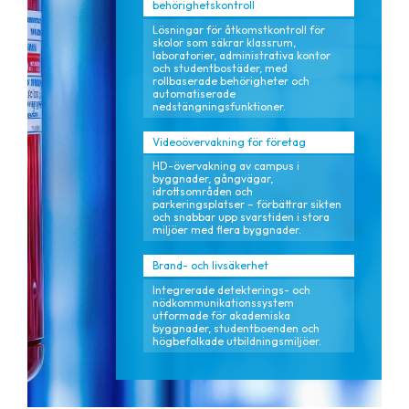
behörighetskontroll
Lösningar för åtkomstkontroll för
skolor som säkrar klassrum,
laboratorier, administrativa kontor
och studentbostäder, med
rollbaserade behörigheter och
automatiserade
nedstängningsfunktioner.
Videoövervakning för företag
HD-övervakning av campus i
byggnader, gångvägar,
idrottsområden och
parkeringsplatser – förbättrar sikten
och snabbar upp svarstiden i stora
miljöer med flera byggnader.
Brand- och livsäkerhet
Integrerade detekterings- och
nödkommunikationssystem
utformade för akademiska
byggnader, studentboenden och
högbefolkade utbildningsmiljöer.