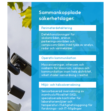
Sammankopplade
säkerhetslager.
Perimeterdetektering
Detektionslösningar för
skolområden, arenor,
parkeringsområden och
campusområden med hjälp av analys,
radar och värmebilder.
Operativ kommunikation
Massaviseringar, intercom och
nödlarm för klassrum, campus och
kommunikation inom hela distriktet,
vilket stöder samordning i realtid.
Miljö- och hälsoövervakning
Sensorbaserad övervakning av
inomhusluftkvalitet (IAQ),
specialiserade kontroller för
laboratoriemiljöer och
temperatur-/fuktighetsloggning för
forsknings- och IT-tillgångar.