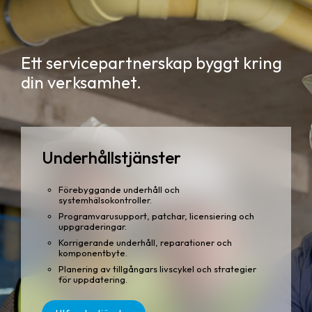
Ett servicepartnerskap byggt kring
din verksamhet.
Underhållstjänster
Förebyggande underhåll och
systemhälsokontroller.
Programvarusupport, patchar, licensiering och
uppgraderingar.
Korrigerande underhåll, reparationer och
komponentbyte.
Planering av tillgångars livscykel och strategier
för uppdatering.