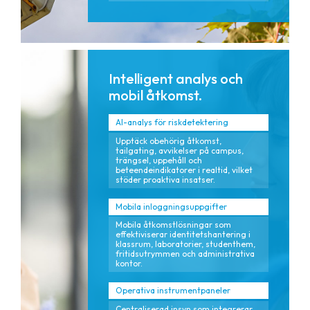
Intelligent analys och
mobil åtkomst.
AI-analys för riskdetektering
Upptäck obehörig åtkomst,
tailgating, avvikelser på campus,
trängsel, uppehåll och
beteendeindikatorer i realtid, vilket
stöder proaktiva insatser.
Mobila inloggningsuppgifter
Mobila åtkomstlösningar som
effektiviserar identitetshantering i
klassrum, laboratorier, studenthem,
fritidsutrymmen och administrativa
kontor.
Operativa instrumentpaneler
Centraliserad insyn som integrerar