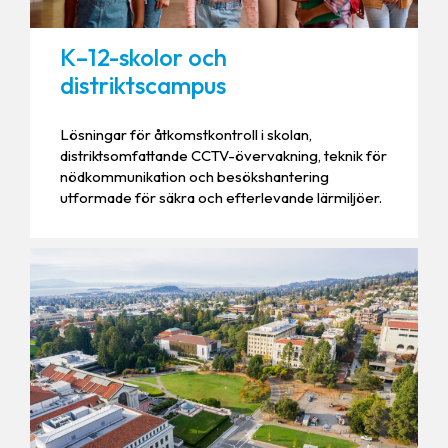
K–12-skolor och
distriktscampus
Lösningar för åtkomstkontroll i skolan,
distriktsomfattande CCTV-övervakning, teknik för
nödkommunikation och besökshantering
utformade för säkra och efterlevande lärmiljöer.