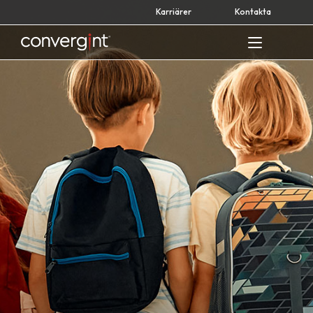
Skip
Karriärer
Kontakta
to
content
Home