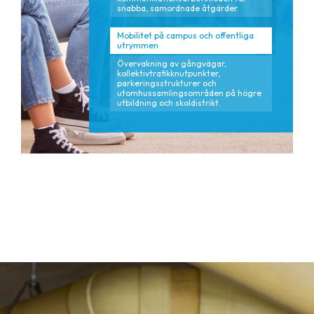
snabba, samordnade åtgärder.
Mobilitet på campus och offentliga
utrymmen
Övervakning av gångvägar,
kollektivtrafikknutpunkter,
parkeringsstrukturer och
utomhussamlingsområden på högre
utbildning och skoldistrikt.