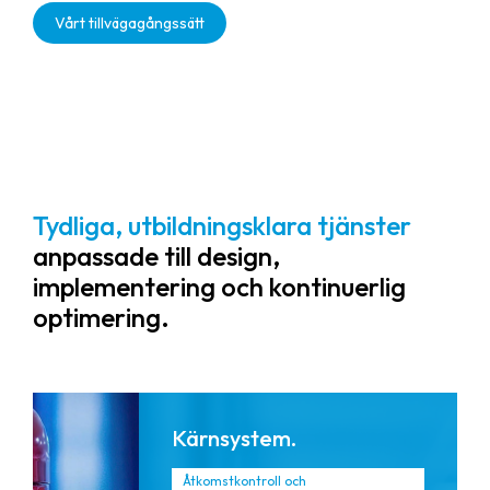
kommunikationsverktyg och analyser
Vårt tillvägagångssätt
i realtid som stärker samordning,
synlighet och snabbare svarstider hos
alla intressenter.
Tydliga, utbildningsklara tjänster
anpassade till design,
implementering och kontinuerlig
optimering.
Kärnsystem.
Åtkomstkontroll och