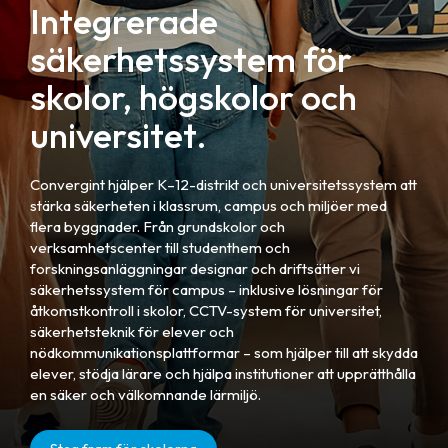
Integrerade
säkerhetssystem för
skolor, högskolor och
universitet.
Convergint hjälper K–12-distrikt och universitetssystem att
stärka säkerheten i klassrum, campus och miljöer med
flera byggnader. Från grundskolor och
verksamhetscenter till studenthem och
forskningsanläggningar designar och driftsätter vi
säkerhetssystem för campus – inklusive lösningar för
åtkomstkontroll i skolor, CCTV-system för universitet,
säkerhetsteknik för elever och
nödkommunikationsplattformar – som hjälper till att skydda
elever, stödja lärare och hjälpa institutioner att upprätthålla
en säker och välkomnande lärmiljö.