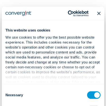
This website uses cookies
Komplexa säkerhetsutmaningar.
We use cookies to offer you the best possible website
experience. This includes cookies necessary for the
Säkra, elevcentrerade lösningar.
website's operation and other cookies you can control
which are used to personalize content and ads, provide
social media features, and analyze our traffic. You can
Ökande fysiska hot mot studenters
freely decide and change at any time whether you accept
certain non-necessary cookies or choose to opt out of
och campussäkerheten.
certain cookies to improve the website's performance, as
well as cookies used to display content tailored to your
interests. Your experience of the site and the services we
are able to offer may be impacted if you do not accept all
Consent
cookies. Click "Show details" below for more information
Necessary
Selection
about who we share your information with.