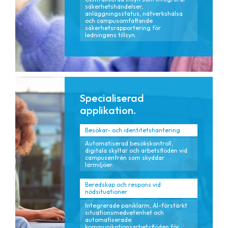
säkerhetshändelser,
anläggningsstatus, nätverkshälsa
och campusomfattande
säkerhetsrapportering för
ledningens tillsyn.
Specialiserad
applikation.
Besökar- och identitetshantering
Automatiserad besökskontroll,
digitala skyltar och arbetsflöden vid
campusentrén som skyddar
lärmiljöer.
Beredskap och respons vid
nödsituationer
Integrerade paniklarm, AI-förstärkt
situationsmedvetenhet och
automatiserade
kommunikationsarbetsflöden för