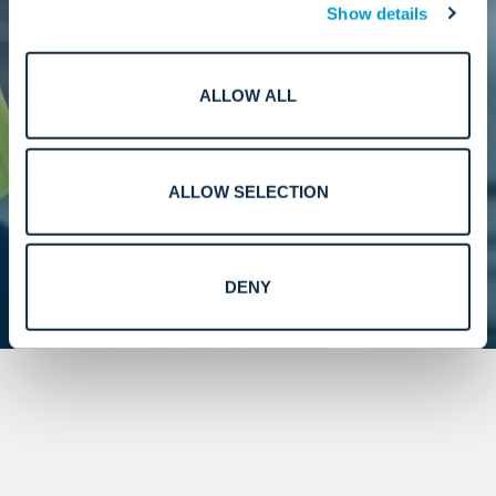
Show details
Förebyggande och korrigerande underhåll som
skyddar efterlevnad, tillförlitlighet och långsiktigt
systemvärde.
ALLOW ALL
Läs mer
ALLOW SELECTION
DENY