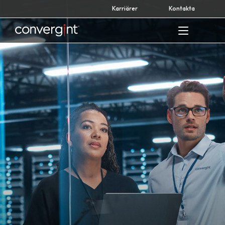
Skip
Karriärer
Kontakta
to
content
Home