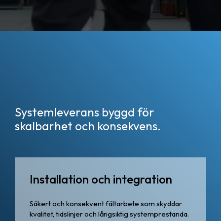
Systemleverans byggd för
skalbarhet och konsekvens.
Installation och integration
Säkert och konsekvent fältarbete som skyddar
kvalitet, tidslinjer och långsiktig systemprestanda.