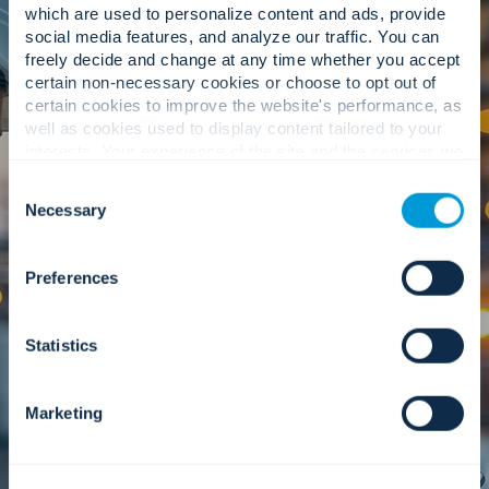
which are used to personalize content and ads, provide
Tjänst som stöder tillgänglighet
social media features, and analyze our traffic. You can
och prestanda.
freely decide and change at any time whether you accept
certain non-necessary cookies or choose to opt out of
certain cookies to improve the website's performance, as
well as cookies used to display content tailored to your
interests. Your experience of the site and the services we
are able to offer may be impacted if you do not accept all
Fjärrtjänster
Consent
cookies. Click "Show details" below for more information
Necessary
Selection
about who we share your information with.
Centraliserad, ständigt tillgänglig support som
minskar driftstopp, minimerar störningar och
Preferences
skapar en väg till proaktiv service.
Läs mer
Statistics
Marketing
Underhåll