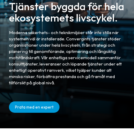
Tjänster byggda för hela
ekosystemets livscykel.
Moderna säkerhets- och teknikmiljöer står inte stilla när
systemen väl är installerade. Convergints tjänster stöder
organisationer under hela livscykeln, från strategi och
planering till genomförande, optimering och långsiktig
motståndskraft. Vår enhetliga servicemodell sammanför
konsulttjänster, leveranser och löpande tjänster under ett
enhetligt operativt ramverk, vilket hjälper kunder att
minska risker, förbättra prestanda och gå framåt med
tillförsikt på global nivå.
Prata med en expert