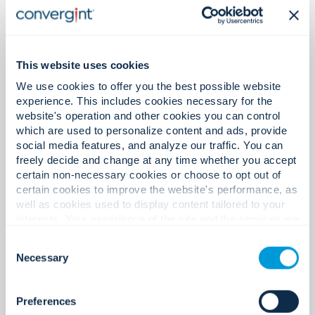
This website uses cookies
We use cookies to offer you the best possible website
experience. This includes cookies necessary for the
website's operation and other cookies you can control
which are used to personalize content and ads, provide
social media features, and analyze our traffic. You can
freely decide and change at any time whether you accept
certain non-necessary cookies or choose to opt out of
certain cookies to improve the website's performance, as
well as cookies used to display content tailored to your
Ted Nark
interests. Your experience of the site and the services we
are able to offer may be impacted if you do not accept all
Consent
cookies. Click "Show details" below for more information
Necessary
Kulttuurivaliokunnan hallituksen jäsen
Selection
about who we share your information with.
Ted Nark liittyi KRG Capitaliin vuonna 2007
toimitusjohtajana ja hänellä on yli 30 vuoden
Preferences
kokemus yrityskaupoista, liiketoiminnan