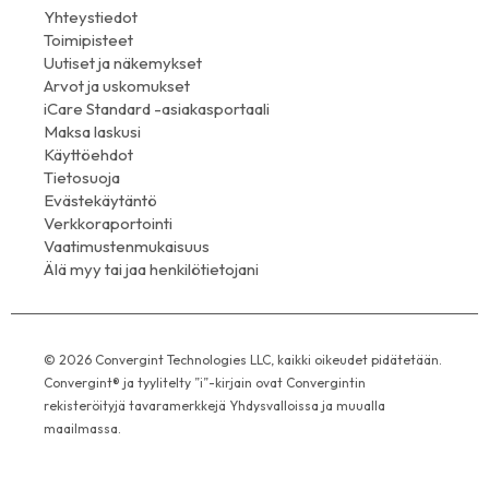
Yhteystiedot
Toimipisteet
Uutiset ja näkemykset
Arvot ja uskomukset
iCare Standard -asiakasportaali
Maksa laskusi
Käyttöehdot
Tietosuoja
Evästekäytäntö
Verkkoraportointi
Vaatimustenmukaisuus
Älä myy tai jaa henkilötietojani
© 2026 Convergint Technologies LLC, kaikki oikeudet pidätetään.
Convergint® ja tyylitelty ”i”-kirjain ovat Convergintin
rekisteröityjä tavaramerkkejä Yhdysvalloissa ja muualla
maailmassa.