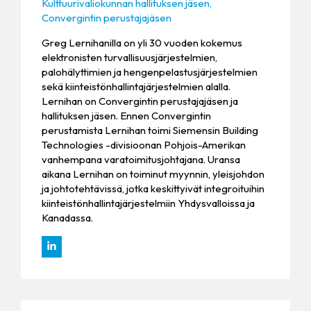
Kulttuurivaliokunnan hallituksen jäsen,
Convergintin perustajajäsen
Greg Lernihanilla on yli 30 vuoden kokemus
elektronisten turvallisuusjärjestelmien,
palohälyttimien ja hengenpelastusjärjestelmien
sekä kiinteistönhallintajärjestelmien alalla.
Lernihan on Convergintin perustajajäsen ja
hallituksen jäsen. Ennen Convergintin
perustamista Lernihan toimi Siemensin Building
Technologies -divisioonan Pohjois-Amerikan
vanhempana varatoimitusjohtajana. Uransa
aikana Lernihan on toiminut myynnin, yleisjohdon
ja johtotehtävissä, jotka keskittyivät integroituihin
kiinteistönhallintajärjestelmiin Yhdysvalloissa ja
Kanadassa.