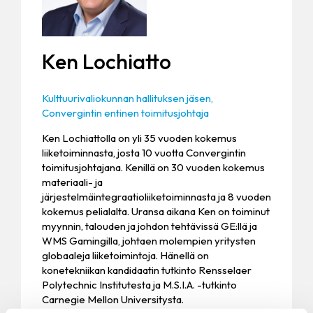
Ken Lochiatto
Kulttuurivaliokunnan hallituksen jäsen,
Convergintin entinen toimitusjohtaja
Ken Lochiattolla on yli 35 vuoden kokemus
liiketoiminnasta, josta 10 vuotta Convergintin
toimitusjohtajana. Kenillä on 30 vuoden kokemus
materiaali- ja
järjestelmäintegraatioliiketoiminnasta ja 8 vuoden
kokemus pelialalta. Uransa aikana Ken on toiminut
myynnin, talouden ja johdon tehtävissä GE:llä ja
WMS Gamingilla, johtaen molempien yritysten
globaaleja liiketoimintoja. Hänellä on
konetekniikan kandidaatin tutkinto Rensselaer
Polytechnic Institutesta ja M.S.I.A. -tutkinto
Carnegie Mellon Universitysta.