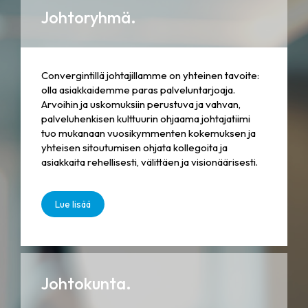
Johtoryhmä.
Convergintillä johtajillamme on yhteinen tavoite:
olla asiakkaidemme paras palveluntarjoaja.
Arvoihin ja uskomuksiin perustuva ja vahvan,
palveluhenkisen kulttuurin ohjaama johtajatiimi
tuo mukanaan vuosikymmenten kokemuksen ja
yhteisen sitoutumisen ohjata kollegoita ja
asiakkaita rehellisesti, välittäen ja visionäärisesti.
Lue lisää
Johtokunta.