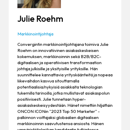
Julie Roehm
Markkinointijohtaja
Convergintin markkinointijohtajana toimiva Julie
Roehm on innovatiivinen asiakaskeskeisen
kokemuksen, markkinoinnin sekä B2B/B2C-
digitaalisen ja operatiivisen transformaation
johtaja julkisille ja yksityisille yrityksille. Hän
suunnittelee kannattavia yrityskäänteitä ja nopeaa
liikevaihdon kasvua sitouttamalla
potentiaalisia/nykyisiä asiakkaita teknologian
tukemilla tarinoilla, jotka mullistavat asiakaspolun
positiivisesti. Julie tunnetaan hyper-
asiakaskeskeisyydestään. Hänet nimettiin hiljattain
ONCON ICONin "2023 Top 50 Marketer" -
palkinnon voittajaksi globaalien digitaalisen
markkinoinnin saavutustensa ansiosta. Hänen
ympäristötekniikan kandidaatin tutkintonsa