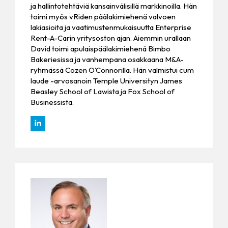
ja hallintotehtäviä kansainvälisillä markkinoilla. Hän
toimi myös vRiden päälakimiehenä valvoen
lakiasioita ja vaatimustenmukaisuutta Enterprise
Rent-A-Carin yritysoston ajan. Aiemmin urallaan
David toimi apulaispäälakimiehenä Bimbo
Bakeriesissa ja vanhempana osakkaana M&A-
ryhmässä Cozen O’Connorilla. Hän valmistui cum
laude -arvosanoin Temple Universityn James
Beasley School of Lawista ja Fox School of
Businessista.