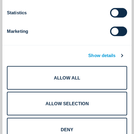
kehittämisestä, toiminnasta, myynnistä ja
markkinoinnista. Vuodesta 2007 lähtien Nark on
Statistics
toiminut yhtiön sijoituskomitean jäsenenä sekä
useiden sen portfolioyhtiöiden toimitusjohtajana,
puheenjohtajana ja hallituksen jäsenenä. Nark oli
Marketing
Corporate Express Australian toimitusjohtaja ja
hallituksen puheenjohtaja vuosina 1998–2002.
Hän toimi White Cap Construction Supplyn
Show details
toimitusjohtajana ja hallituksen puheenjohtajana
vuosina 2002–2006. Hän toimii tällä hetkellä
Orange Countyn, Amneal Pharmaceuticalsin,
Metal Era Roofingin ja Inventuksen
ALLOW ALL
tuomioistuimen nimittämien erityisedustajien
hallituksessa (CASA). Narkilla on kauppatieteiden
kandidaatin tutkinto Washingtonin
osavaltionyliopistosta.
ALLOW SELECTION
DENY