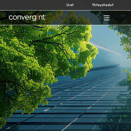
Skip
Urat
Yhteystiedot
to
content
Home