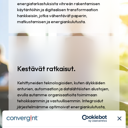
energiatarkastuksista vihreän rakentamisen
käytäntöihin ja digitaalisen transformaation
hankkeisiin, jotka vähentävät paperin,
matkustamisen ja energiankulutusta.
Kestävät ratkaisut.
Kehittyneiden teknologioiden, kuten älykkäiden
anturien, automaation ja datalähtöisten alustojen,
avulla autamme organisaatioita toimimaan
tehokkaammin ja vastuullisemmin. Integroidut
järjestelmämme optimoivat energiankulutusta,
pidentävät resurssien käyttöikää ja mahdollistavat
tiedon läpinäkyvyyden, mikä antaa asiakkaille
mahdollisuuden saavuttaa kestävän kehityksen