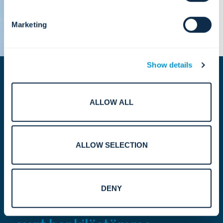
Marketing
Show details
ALLOW ALL
Globaali ponnistus.
ALLOW SELECTION
Paikallinen vaikutus.
Kestävän kehityksen
DENY
matkamme voimanlähteenä