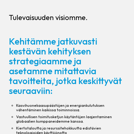
Tulevaisuuden visiomme.
Kehitämme jatkuvasti
kestävän kehityksen
strategiaamme ja
asetamme mitattavia
tavoitteita, jotka keskittyvät
seuraaviin:
Kasvihuonekaasupäästöjen ja energiankulutuksen
vähentäminen kaikissa toiminnoissa.
Vastuullisen toimitusketjun käytäntöjen laajentaminen
globaalien kumppaneidemme kanssa.
Kiertotaloutta ja resurssitehokkuutta edistävien
teknologioiden käyttöönotto