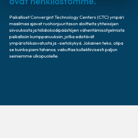
ovat henkilöstömme.
Paikalliset Convergint Technology Centers (CTC) ympäri
maailmaa ajavat ruohonjuuritason aloitteita yhteisöjen
siivouksista ja hiilidioksidipäästöjen vähentämisohjelmista
paikallisiin kumppanuuksiin, jotka edistävät
ympäristökasvatusta ja -sietokykyä. Jokainen teko, olipa
se kuinka pieni tahansa, vaikuttaa kollektiivisesti paljon
seiniemme ulkopuolelle.