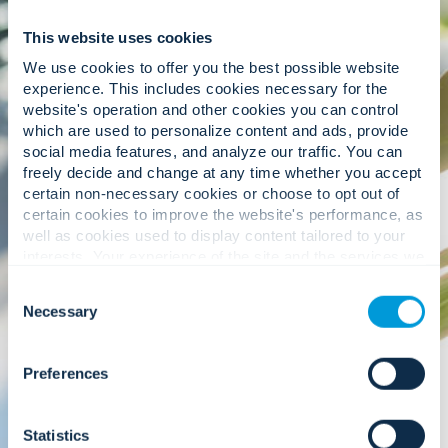
tavoitteet vaarantamatta turvallisuutta tai
suorituskykyä.
This website uses cookies
We use cookies to offer you the best possible website
experience. This includes cookies necessary for the
website's operation and other cookies you can control
which are used to personalize content and ads, provide
social media features, and analyze our traffic. You can
freely decide and change at any time whether you accept
Vastuullinen kasvu.
certain non-necessary cookies or choose to opt out of
certain cookies to improve the website's performance, as
well as cookies used to display content tailored to your
Kestävä kehitys alkaa sisältäpäin, ja Convergintillä
interests. Your experience of the site and the services we
priorisoimme eettisiä liiketoimintatapoja,
are able to offer may be impacted if you do not accept all
monimuotoisuutta ja osallisuutta sekä yhteisön
Consent
cookies. Click "Show details" below for more information
osallistamista pitkän aikavälin menestyksen
Necessary
Selection
about who we share your information with.
olennaisina osina. Yhdistämällä kasvun hyvään
varmistamme, että jokainen päätös heijastaa
arvojamme ja tulevaisuuden visiotamme.
Preferences
Statistics