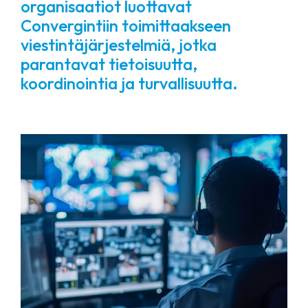
organisaatiot luottavat
Convergintiin toimittaakseen
viestintäjärjestelmiä, jotka
parantavat tietoisuutta,
koordinointia ja turvallisuutta.