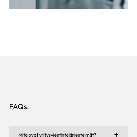
FAQs.
Mitä ovat yritysviestintäjärjestelmät?