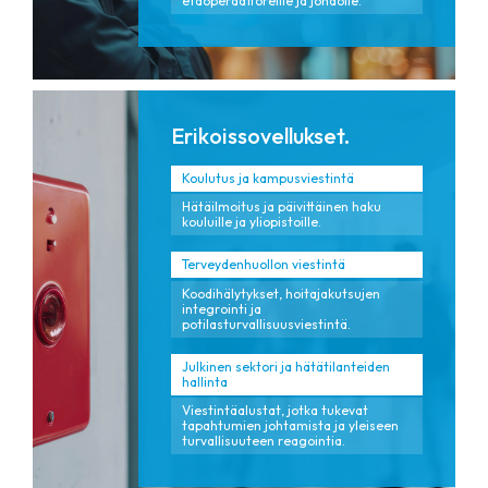
etäoperaattoreille ja johdolle.
Erikoissovellukset.
Koulutus ja kampusviestintä
Hätäilmoitus ja päivittäinen haku
kouluille ja yliopistoille.
Terveydenhuollon viestintä
Koodihälytykset, hoitajakutsujen
integrointi ja
potilasturvallisuusviestintä.
Julkinen sektori ja hätätilanteiden
hallinta
Viestintäalustat, jotka tukevat
tapahtumien johtamista ja yleiseen
turvallisuuteen reagointia.