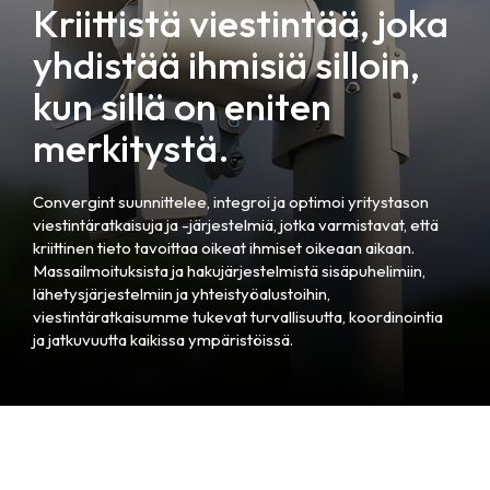
Kriittistä viestintää, joka
yhdistää ihmisiä silloin,
kun sillä on eniten
merkitystä.
Convergint suunnittelee, integroi ja optimoi yritystason
viestintäratkaisuja ja -järjestelmiä, jotka varmistavat, että
kriittinen tieto tavoittaa oikeat ihmiset oikeaan aikaan.
Massailmoituksista ja hakujärjestelmistä sisäpuhelimiin,
lähetysjärjestelmiin ja yhteistyöalustoihin,
viestintäratkaisumme tukevat turvallisuutta, koordinointia
ja jatkuvuutta kaikissa ympäristöissä.