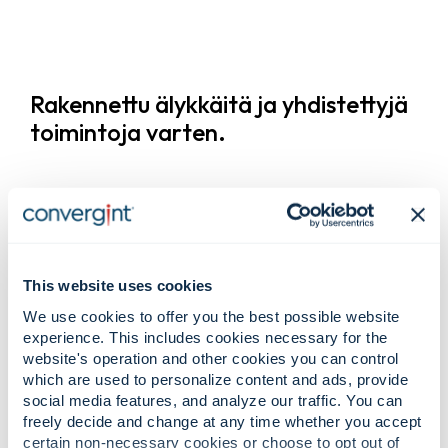
Rakennettu älykkäitä ja yhdistettyjä
toimintoja varten.
Joukkoilmoitus- ja
hakujärjestelmät.
This website uses cookies
Joukkoilmoitus
We use cookies to offer you the best possible website
Ääni-, teksti-, visuaaliset ja
experience. This includes cookies necessary for the
mobiilihälytykset, jotka toimittavat
tärkeitä viestejä nopeasti eri
website's operation and other cookies you can control
laitoksissa ja kampuksilla.
which are used to personalize content and ads, provide
social media features, and analyze our traffic. You can
Yleisöpuhelimet ja hakulaitteet
freely decide and change at any time whether you accept
Skaalautuvat hakujärjestelmät
päivittäiseen toimintaan ja
certain non-necessary cookies or choose to opt out of