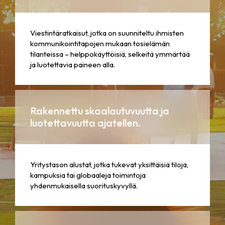
Viestintäratkaisut, jotka on suunniteltu ihmisten
kommunikointitapojen mukaan tosielämän
tilanteissa – helppokäyttöisiä, selkeitä ymmärtää
ja luotettavia paineen alla.
Rakennettu skaalautuvuutta ja
luotettavuutta ajatellen.
Yritystason alustat, jotka tukevat yksittäisiä tiloja,
kampuksia tai globaaleja toimintoja
yhdenmukaisella suorituskyvyllä.