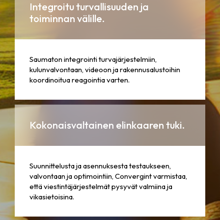
Integroitu turvallisuuden ja
toiminnan välille.
Saumaton integrointi turvajärjestelmiin,
kulunvalvontaan, videoon ja rakennusalustoihin
koordinoitua reagointia varten.
Kokonaisvaltainen elinkaaren tuki.
Suunnittelusta ja asennuksesta testaukseen,
valvontaan ja optimointiin, Convergint varmistaa,
että viestintäjärjestelmät pysyvät valmiina ja
vikasietoisina.