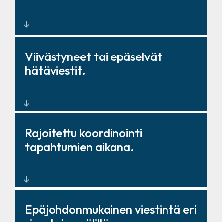
Yhtenäiset viestintäalustat
Viivästyneet tai epäselvät
keskitetyllä ohjauksella
hätäviestit.
Reaaliaikaiset joukkoilmoitus- ja
Rajoitettu koordinointi
hakujärjestelmät.
tapahtumien aikana.
Integroidut ääni-, video- ja
Epäjohdonmukainen viestintä eri
lähetystyönkulut.