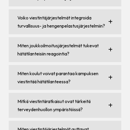
Voiko viestintäjärjestelmät integroida
turvallisuus- ja hengenpelastusjärjestelmiin?
Miten joukkoilmoitusjärjestelmät tukevat
hätätilanteisiin reagointia?
Miten koulut voivat parantaa kampuksen
viestintää hätätilanteessa?
Mitkä viestintäratkaisut ovat tärkeitä
terveydenhuollon ympäristöissä?
Miten viestintäjärjestelmät auttavat