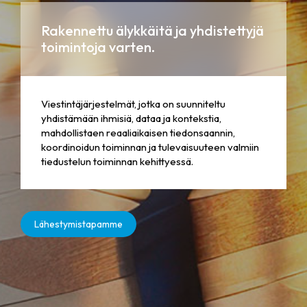
Rakennettu älykkäitä ja yhdistettyjä
toimintoja varten.
Viestintäjärjestelmät, jotka on suunniteltu
yhdistämään ihmisiä, dataa ja kontekstia,
mahdollistaen reaaliaikaisen tiedonsaannin,
koordinoidun toiminnan ja tulevaisuuteen valmiin
tiedustelun toiminnan kehittyessä.
Lähestymistapamme