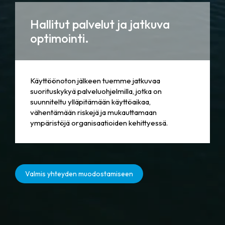
Hallitut palvelut ja jatkuva
optimointi.
Käyttöönoton jälkeen tuemme jatkuvaa
suorituskykyä palveluohjelmilla, jotka on
suunniteltu ylläpitämään käyttöaikaa,
vähentämään riskejä ja mukauttamaan
ympäristöjä organisaatioiden kehittyessä.
Valmis yhteyden muodostamiseen