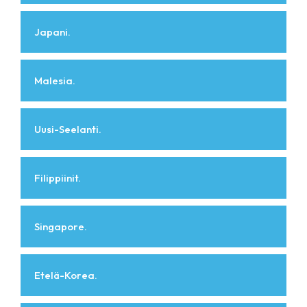
Japani.
Malesia.
Uusi-Seelanti.
Filippiinit.
Singapore.
Etelä-Korea.