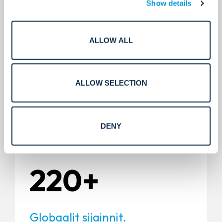
Show details
Globaalit
teknologiakumppanit
ALLOW ALL
400+
ALLOW SELECTION
Sertifikaatit ja lisenssit.
DENY
220+
Globaalit sijainnit.