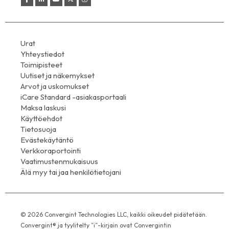
Urat
Yhteystiedot
Toimipisteet
Uutiset ja näkemykset
Arvot ja uskomukset
iCare Standard -asiakasportaali
Maksa laskusi
Käyttöehdot
Tietosuoja
Evästekäytäntö
Verkkoraportointi
Vaatimustenmukaisuus
Älä myy tai jaa henkilötietojani
© 2026 Convergint Technologies LLC, kaikki oikeudet pidätetään.
Convergint® ja tyylitelty ”i”-kirjain ovat Convergintin