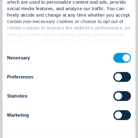
which are used to personalize content and ads, provide
social media features, and analyze our traffic. You can
Toimistot Aasian ja
freely decide and change at any time whether you accept
certain non-necessary cookies or choose to opt out of
Tyynenmeren alueella.
certain cookies to improve the website's performance, as
well as cookies used to display content tailored to your
interests. Your experience of the site and the services we
are able to offer may be impacted if you do not accept all
1,400+
Consent
cookies. Click "Show details" below for more information
Necessary
Selection
about who we share your information with.
Preferences
Asiantuntijoita Aasian ja
Tyynenmeren alueella.
Statistics
Marketing
200+