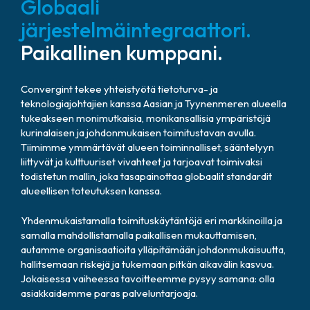
Globaali
järjestelmäintegraattori.
Paikallinen kumppani.
Convergint tekee yhteistyötä tietoturva- ja
teknologiajohtajien kanssa Aasian ja Tyynenmeren alueella
tukeakseen monimutkaisia, monikansallisia ympäristöjä
kurinalaisen ja johdonmukaisen toimitustavan avulla.
Tiimimme ymmärtävät alueen toiminnalliset, sääntelyyn
liittyvät ja kulttuuriset vivahteet ja tarjoavat toimivaksi
todistetun mallin, joka tasapainottaa globaalit standardit
alueellisen toteutuksen kanssa.
Yhdenmukaistamalla toimituskäytäntöjä eri markkinoilla ja
samalla mahdollistamalla paikallisen mukauttamisen,
autamme organisaatioita ylläpitämään johdonmukaisuutta,
hallitsemaan riskejä ja tukemaan pitkän aikavälin kasvua.
Jokaisessa vaiheessa tavoitteemme pysyy samana: olla
asiakkaidemme paras palveluntarjoaja.