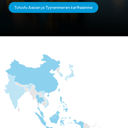
Tutustu Aasian ja Tyynenmeren karttaamme