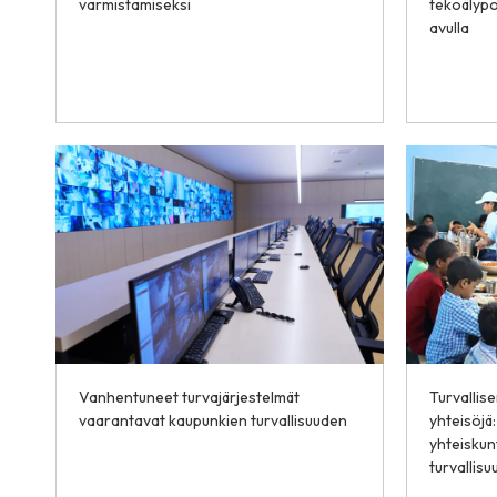
varmistamiseksi
tekoälypo
avulla
Vanhentuneet turvajärjestelmät
Turvallis
vaarantavat kaupunkien turvallisuuden
yhteisöjä
yhteiskun
turvallisu