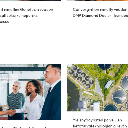
t nimettiin Genetecin vuoden
Convergint on nimetty vuode
alliseksi kumppaniksi
DMP Diamond Dealer -kumppa
oissa
Yleishyödyllisten palvelujen
tietoturvateknologian piilevän