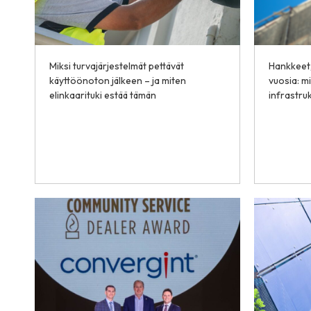
Miksi turvajärjestelmät pettävät
Hankkeet,
käyttöönoton jälkeen – ja miten
vuosia: m
elinkaarituki estää tämän
infrastru