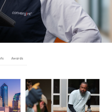
nts
Awards