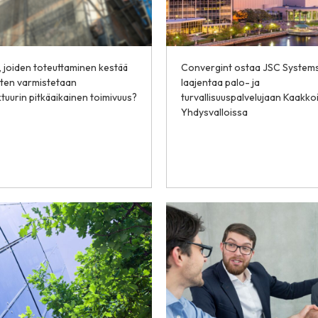
 joiden toteuttaminen kestää
Convergint ostaa JSC Systems
iten varmistetaan
laajentaa palo- ja
ktuurin pitkäaikainen toimivuus?
turvallisuuspalvelujaan Kaakko
Yhdysvalloissa