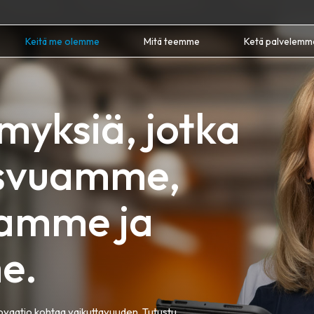
Keitä me olemme
Mitä teemme
Ketä palvelemm
myksiä, jotka
asvuamme,
amme ja
e.
novaatio kohtaa vaikuttavuuden. Tutustu