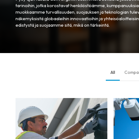
tarinoihin, jotka korostavat henkilöstöämme, kumppanuuksi
muokkaamme turvallisuuden, suojauksen ja teknologian tuleva
näkemyksistä globaaleihin innovaatioihin ja yhteisöaloitteisi
edistystä ja suojaamme sitä, mikä on tärkeintä.
All
Compa