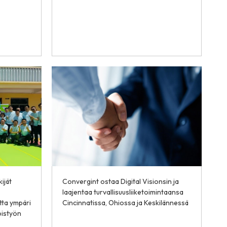
ijät
Convergint ostaa Digital Visionsin ja
laajentaa turvallisuusliiketoimintaansa
tta ympäri
Cincinnatissa, Ohiossa ja Keskilännessä
oistyön