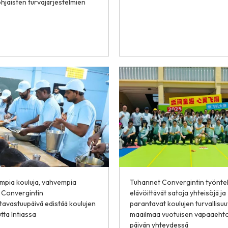
hjaisten turvajärjestelmien
empia kouluja, vahvempia
Tuhannet Convergintin työntek
: Convergintin
elävöittävät satoja yhteisöjä ja
tavastuupäivä edistää koulujen
parantavat koulujen turvallisuu
utta Intiassa
maailmaa vuotuisen vapaaeht
päivän yhteydessä