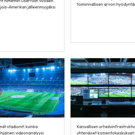
t nimettiin Userfulin vuoden
toiminnallisen arvon hyödyntä
ois-Amerikan jälleenmyyjäksi
ät stadionit: kuinka
Kansallisen urheiluinfrastruktu
hjainen videonanalyysi
yhtenäiset komentokeskukset: