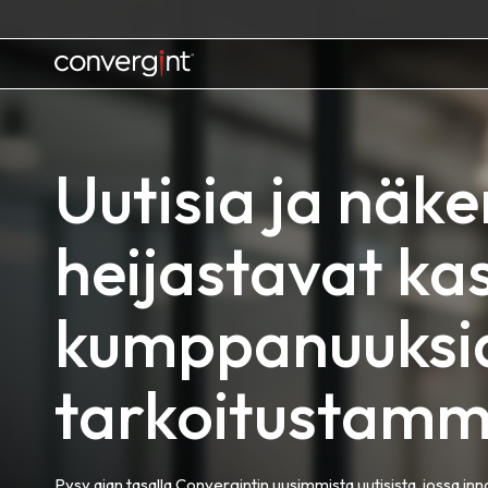
Skip
to
content
Home
Uutisia ja näke
heijastavat k
kumppanuuksi
tarkoitustamm
Pysy ajan tasalla Convergintin uusimmista uutisista, jossa in