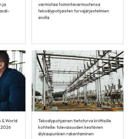
n ja
varmistaa toimintavarmuutensa
audi-
tekoälypohjaisten turvajärjestelmien
avulla
s & World
Tekoälypohjainen tietoturva kriittisille
–2026
kohteille: tulevaisuuden kestävien
älykaupunkien rakentaminen