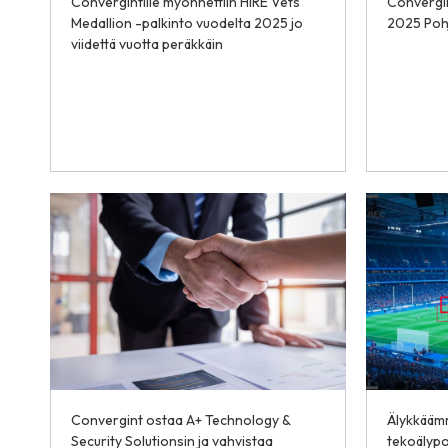
Convergintille myönnettiin HIRE Vets
Convergin
Medallion -palkinto vuodelta 2025 jo
2025 Pohj
viidettä vuotta peräkkäin
Convergint ostaa A+ Technology &
Älykkäämm
Security Solutionsin ja vahvistaa
tekoälypo