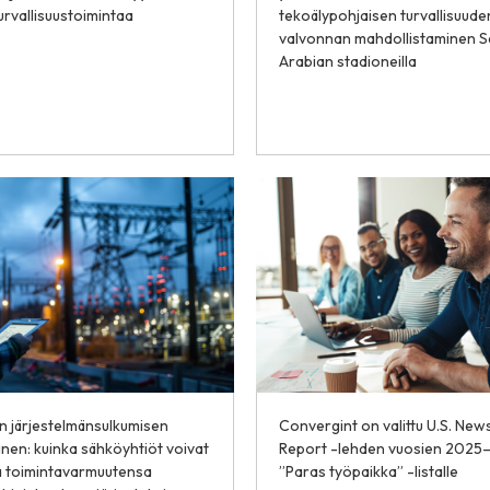
urvallisuustoimintaa
tekoälypohjaisen turvallisuude
valvonnan mahdollistaminen S
Arabian stadioneilla
 järjestelmänsulkumisen
Convergint on valittu U.S. New
nen: kuinka sähköyhtiöt voivat
Report -lehden vuosien 2025
a toimintavarmuutensa
”Paras työpaikka” -listalle