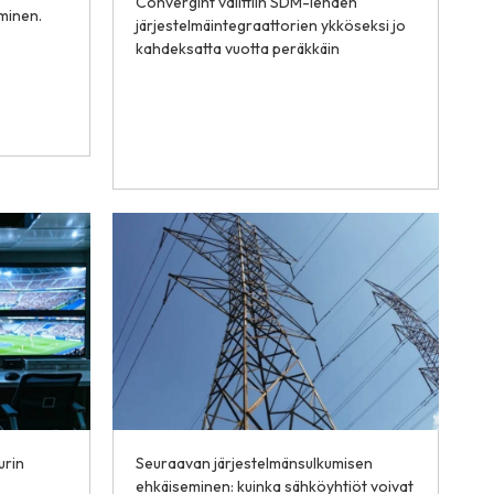
Convergint valittiin SDM-lehden
minen.
järjestelmäintegraattorien ykköseksi jo
kahdeksatta vuotta peräkkäin
urin
Seuraavan järjestelmänsulkumisen
ehkäiseminen: kuinka sähköyhtiöt voivat