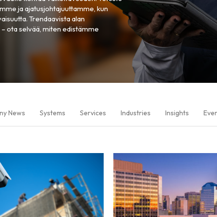
amme ja ajatusjohtajuuttamme, kun
isuutta. Trendaavista alan
in – ota selvää, miten edistämme
ny News
Systems
Services
Industries
Insights
Eve