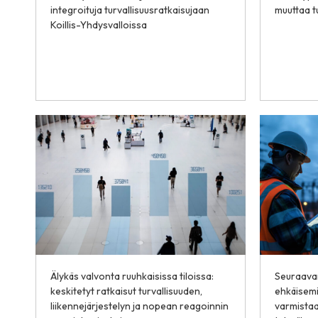
integroituja turvallisuusratkaisujaan
muuttaa t
Koillis-Yhdysvalloissa
Älykäs valvonta ruuhkaisissa tiloissa:
Seuraavan
keskitetyt ratkaisut turvallisuuden,
ehkäisemi
liikennejärjestelyn ja nopean reagoinnin
varmista