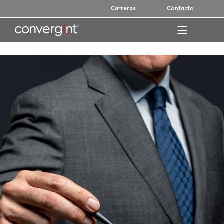
Skip
Carreras
Contacto
to
content
Home