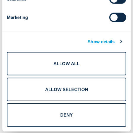
desempeñó un papel fundamental en cada una de sus
iniciativas de crecimiento estratégico. Jacobs también
dirigió el departamento de desarrollo corporativo de Cox
Marketing
Automotive. Antes de pasar a ocupar puestos de liderazgo
en empresas operativas, ejerció como abogado mercantil
en O’Melveny & Myers LLP y fue director de auditoría en
KPMG LLP.
Show details
«Estoy encantado de incorporarme a Convergint; la
reputación de la empresa por su cultura corporativa
excepcional, su inversión en sus empleados y su
ALLOW ALL
dedicación a los clientes ha impulsado su admirable
trayectoria y su éxito continuado», afirmó Eric Jacobs,
director financiero de Convergint. «Seguiremos
impulsando el crecimiento a nivel mundial y
ALLOW SELECTION
mantendremos nuestro compromiso con la innovación y
un servicio al cliente excepcional».
DENY
Acerca de Convergint