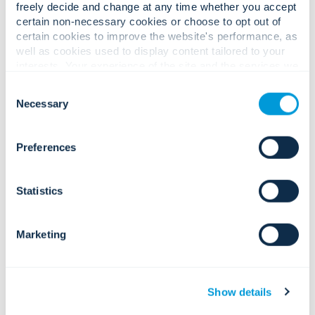
freely decide and change at any time whether you accept
certain non-necessary cookies or choose to opt out of
certain cookies to improve the website's performance, as
well as cookies used to display content tailored to your
interests. Your experience of the site and the services we
are able to offer may be impacted if you do not accept all
Consent
cookies. Click "Show details" below for more information
Necessary
Selection
about who we share your information with.
Preferences
Statistics
Marketing
Show details