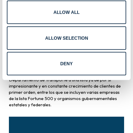
ALLOW ALL
ALLOW SELECTION
La visita que el ministro Carroll realizó a principios de este
mes a la sede victoriana de Convergint, situada en Port
DENY
Melbourne, le brindó la oportunidad de conocer a algunos
de los miembros del equipo que ahora incorporarán al
Departamento de Transporte a una lista ya de por sí
impresionante y en constante crecimiento de clientes de
primer orden, entre los que se incluyen varias empresas
de la lista Fortune 500 y organismos gubernamentales
estatales y federales.