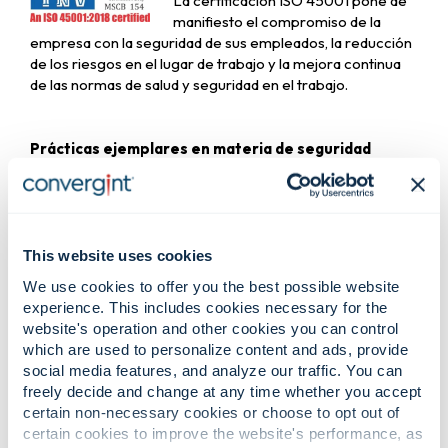
La certificación ISO 45001 pone de
manifiesto el compromiso de la
empresa con la seguridad de sus empleados, la reducción
de los riesgos en el lugar de trabajo y la mejora continua
de las normas de salud y seguridad en el trabajo.
Prácticas ejemplares en materia de seguridad
laboral
Además, Convergint Singapur también ha obtenido la
codiciada acreditación bizSAFE STAR, otorgada por el
Consejo de Seguridad y Salud en el Trabajo de Singapur.
This website uses cookies
We use cookies to offer you the best possible website
bizSAFE STAR es el nivel más alto de
experience. This includes cookies necessary for the
acreditación de bizSAFE, un
website's operation and other cookies you can control
programa reconocido a nivel
which are used to personalize content and ads, provide
nacional diseñado para ayudar a las
social media features, and analyze our traffic. You can
empresas que operan en Singapur a desarrollar sus
freely decide and change at any time whether you accept
capacidades en materia de seguridad y salud en el trabajo.
certain non-necessary cookies or choose to opt out of
Esta acreditación reafirma el compromiso ejemplar de la
certain cookies to improve the website's performance, as
empresa con la creación de un entorno de trabajo seguro