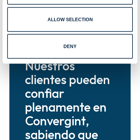
esfuerzo y la
profesionalidad
ALLOW SELECTION
de nuestro
DENY
equipo.
Nuestros
clientes pueden
confiar
plenamente en
Convergint,
sabiendo que