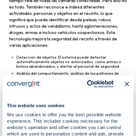
tiempo real de todas las cámaras conectadas. Pero eso no
es todo. También reconoce e indexa diferentes
actividades, personas y objetos en el recinto, lo que
significa que puede identificar desde peleas, robos,
intrusos y actos de vandalismo, hasta aglomeraciones,
drogas, armas e incluso vehículos sospechosos. Esta
tecnología mejora la seguridad del recinto a través de
varias aplicaciones:
Detección de objetos: El sistema puede detectar
automáticamente objetos no autorizados, como armas o
bolsos abandonados, y alertar al personal de seguridad.
Análisis del comportamiento: análisis de los patrones de
movimiento para detectar comportamientos inusuales o
sospechosos, con el fin de prevenir posibles incidentes
antes de que se agraven.
Reconocimiento facial: uso de tecnología de comparación
facial para identificar rápidamente a personas que puedan
suponer una amenaza para la seguridad.
This website uses cookies
Detección de líneas de seguridad: Creación de líneas
We use cookies to offer you the best possible website
virtuales que activan alarmas si se cruzan, lo que ayuda a
proteger las zonas sensibles contra el acceso no
experience. This includes cookies necessary for the
autorizado.
website's operation and other cookies you can control
Gestión de multitudes: gestión de grandes grupos de
which are used to personalize content and ads, provide
personas para garantizar la seguridad y el orden,