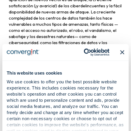
sofisticación (¡y avaricia!) de los ciberdelincuentes y la fácil
disponibilidad de nuevas armas de ataque. La creciente
complejidad de los centros de datos también los hace
vulnerables a muchos tipos de amenazas, tanto físicas —
como el acceso no autorizado, el robo, el vandalismo, el
sabotaje y los desastres naturales— como de
ciberseguridad, como las filtraciones de datos y los
ciberataques.
Pero la seguridad no es el único reto al que se enfrentan
las organizaciones. El cumplimiento normativo también
This website uses cookies
supone una cuestión compleja. Las organizaciones
actuales deben cumplir con una gran cantidad de normas y
We use cookies to offer you the best possible website
reglamentos, muchos de los cuales incluyen requisitos
experience. This includes cookies necessary for the
estrictos y, a menudo, confusos, especialmente en lo que
website's operation and other cookies you can control
respecta a la seguridad. Como consecuencia, muchas
which are used to personalize content and ads, provide
empresas tienen dificultades para comprender estos
social media features, and analyze our traffic. You can
requisitos, lo que aumenta tanto el riesgo de
freely decide and change at any time whether you accept
incumplimiento como el de sufrir un ataque.
certain non-necessary cookies or choose to opt out of
certain cookies to improve the website's performance, as
Una infraestructura de seguridad completa y bien
well as cookies used to display content tailored to your