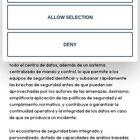
defensas se adaptan al panorama de amenazas de la
organización, proporcionando la mejor protección posible
ALLOW SELECTION
frente a todo tipo de amenazas.
Además, las medidas se integran a la perfección en una
plataforma unificada y centralizada, lo que proporciona
DENY
una protección contra amenazas más proactiva y global,
así como una mejor respuesta ante incidentes. Un sistema
integrado ofrece una visión unificada de la seguridad en
todo el centro de datos, además de un sistema
centralizado de mando y control, lo que permite a los
equipos de seguridad identificar y subsanar rápidamente
las brechas de seguridad antes de que puedan ser
aprovechadas por los autores de las amenazas. Asimismo,
simplifica la aplicación de las políticas de seguridad y el
cumplimiento normativo, y contribuye a garantizar la
continuidad operativa y la integridad de los datos en caso
de que se produzca un incidente.
Un ecosistema de seguridad bien integrado y
personalizado, dotado de capacidades de análisis basadas