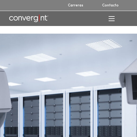
Skip
Carreras
Contacto
to
content
Home