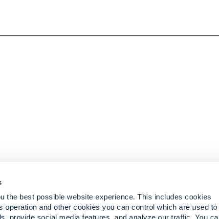
s
u the best possible website experience. This includes cookies
s operation and other cookies you can control which are used to
spectivas
Portal del cliente iCare
s, provide social media features, and analyze our traffic. You c