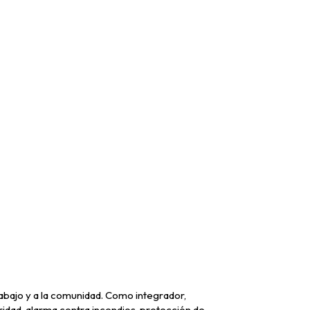
trabajo y a la comunidad. Como integrador,
idad, alarma contra incendios, protección de