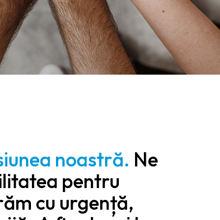
isiunea noastră.
Ne
itatea pentru
ucrăm cu urgență,