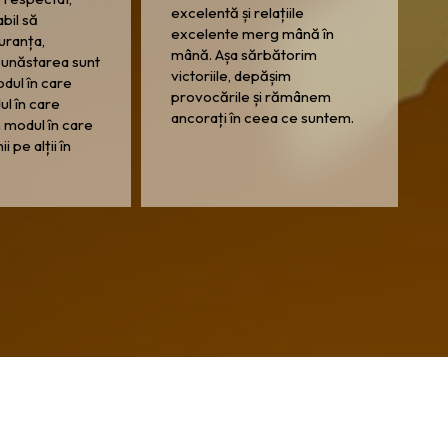
excelentă și relațiile
abil să
excelente merg mână în
guranța,
mână. Așa sărbătorim
 bunăstarea sunt
victoriile, depășim
odul în care
provocările și rămânem
ul în care
ancorați în ceea ce suntem.
 modul în care
 pe alții în