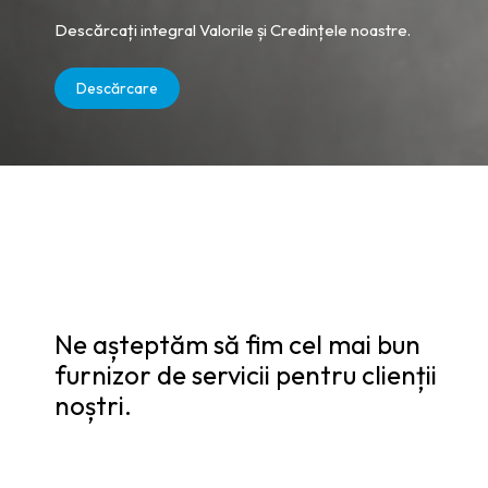
Descărcați integral Valorile și Credințele noastre.
Descărcare
Ne așteptăm să fim cel mai bun
furnizor de servicii pentru clienții
noștri.