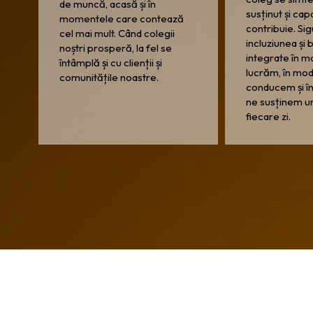
de muncă, acasă și în
susținut și cap
momentele care contează
contribuie. Si
cel mai mult. Când colegii
incluziunea și
noștri prosperă, la fel se
integrate în m
întâmplă și cu clienții și
lucrăm, în mod
comunitățile noastre.
conducem și în
ne susținem unii
fiecare zi.