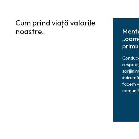
Cum prind viață valorile
noastre.
Menta
„oame
primul
Conduce
respect,
sprijinim
îndrumă
facem vo
comunită