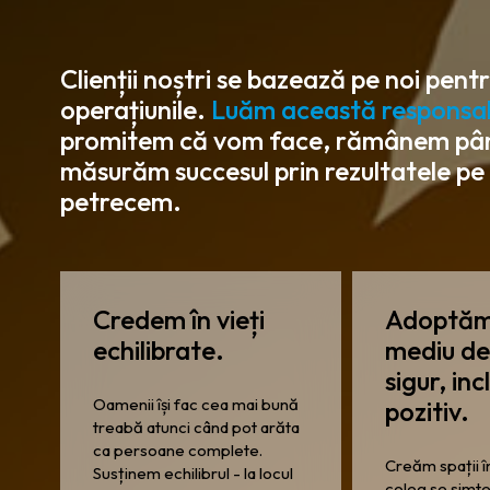
Clienții noștri se bazează pe noi pentr
operațiunile.
Luăm această responsabil
promitem că vom face, rămânem până
măsurăm succesul prin rezultatele pe c
petrecem.
Credem în vieți
Adoptăm
echilibrate.
mediu de
sigur, incl
Oamenii își fac cea mai bună
pozitiv.
treabă atunci când pot arăta
ca persoane complete.
Creăm spații î
Susținem echilibrul - la locul
coleg se simte