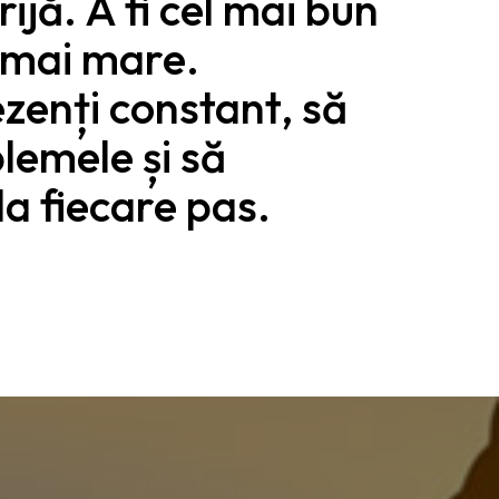
rijă. A fi cel mai bun
l mai mare.
zenți constant, să
lemele și să
a fiecare pas.