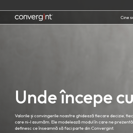
Skip
to
content
Home
Cine 
Unde începe cu
Valorile și convingerile noastre ghidează fiecare decizie, fi
care ni-l asumăm. Ele modelează modul în care ne prezentăm c
definesc ce înseamnă să faci parte din Convergint.