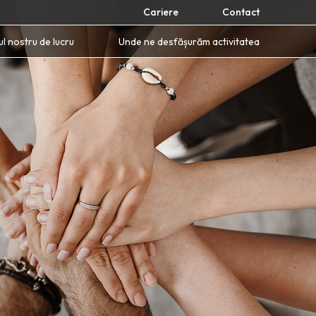
Cariere
Contact
l nostru de lucru
Unde ne desfășurăm activitatea