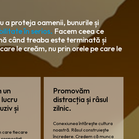
u a proteja oamenii, bunurile și
itate în serios.
Facem ceea ce
 când treaba este terminată și
are le creăm, nu prin orele pe care le
 un
Promovăm
 lucru
distracția și râsul
uziv și
zilnic.
Conexiunea întărește cultura
noastră. Râsul construiește
n care fiecare
încredere. Credem că munca
 respectat,