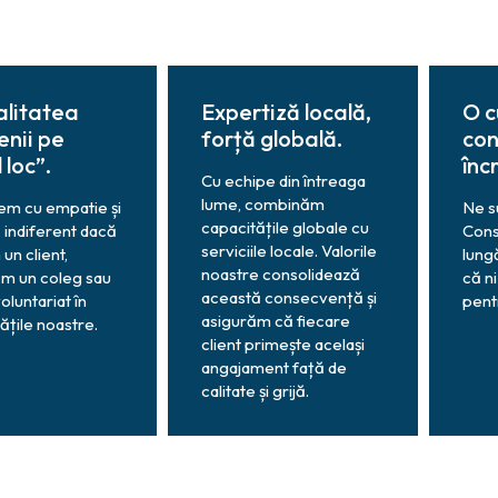
litatea
Expertiză locală,
O c
nii pe
forță globală.
con
 loc”.
înc
Cu echipe din întreaga
lume, combinăm
m cu empatie și
Ne su
capacitățile globale cu
 indiferent dacă
Cons
serviciile locale. Valorile
 un client,
lung
noastre consolidează
m un coleg sau
că ni
această consecvență și
luntariat în
pent
asigurăm că fiecare
țile noastre.
client primește același
angajament față de
calitate și grijă.