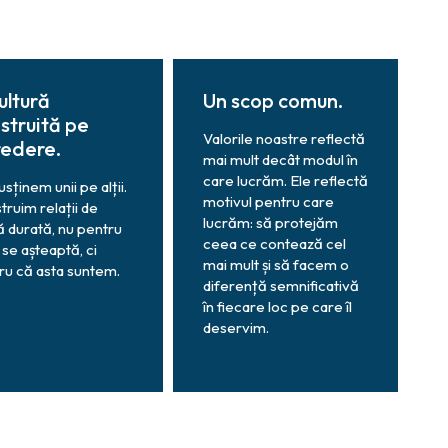
ultură
Un scop comun.
struită pe
Valorile noastre reflectă
redere.
mai mult decât modul în
care lucrăm. Ele reflectă
sținem unii pe alții.
motivul pentru care
truim relații de
lucrăm: să protejăm
ă durată, nu pentru
ceea ce contează cel
 se așteaptă, ci
mai mult și să facem o
ru că asta suntem.
diferență semnificativă
în fiecare loc pe care îl
deservim.