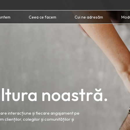
suntem
Ceea ce facem
Cui ne adresăm
Modu
ltura noastră.
ecare interacțiune și fiecare angajament pe
lienților, colegilor și comunităților și