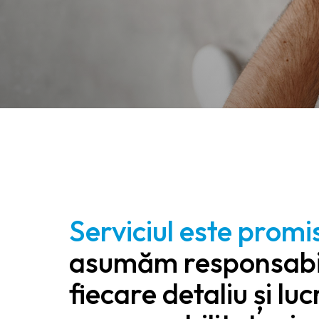
Serviciul este prom
asumăm responsabil
fiecare detaliu și l