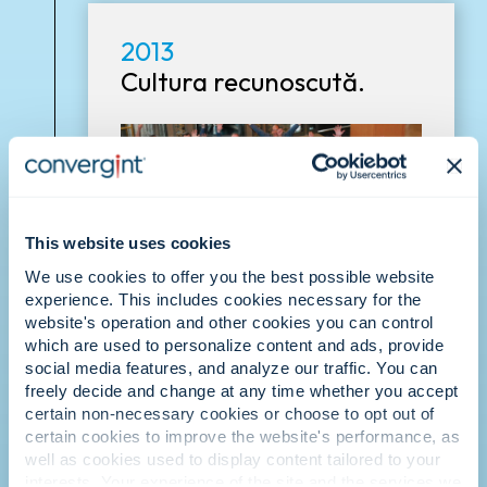
2013
Cultura recunoscută.
This website uses cookies
We use cookies to offer you the best possible website
experience. This includes cookies necessary for the
website's operation and other cookies you can control
Convergint este recunoscută ca fiind unul
which are used to personalize content and ads, provide
dintre cele mai bune locuri de muncă,
social media features, and analyze our traffic. You can
ceea ce întărește faptul că cultura
freely decide and change at any time whether you accept
noastră, axată pe oameni pe primul loc,
certain non-necessary cookies or choose to opt out of
este cel mai mare factor diferențiator al
certain cookies to improve the website's performance, as
nostru.
well as cookies used to display content tailored to your
interests. Your experience of the site and the services we