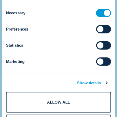
are able to offer may be impacted if you do not accept all
Consent
cookies. Click "Show details" below for more information
Necessary
Selection
about who we share your information with.
•
Preferences
2017
Statistics
Accelerarea creșterii.
Marketing
Show details
ALLOW ALL
Prin achiziții strategice și noi CTC-uri în