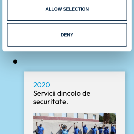
întreaga lume, Convergint își
ALLOW SELECTION
consolidează capacitatea de a deservi
clienți multinaționali și întreprinderi la
scară largă.
DENY
•
2020
Servicii dincolo de
securitate.