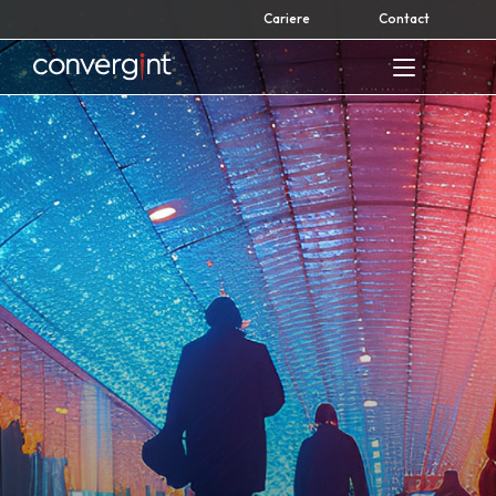
Skip
Cariere
Contact
to
content
Home