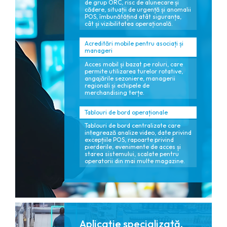
de grup ORC, risc de alunecare și
cădere, situații de urgență și anomalii
POS, îmbunătățind atât siguranța,
cât și vizibilitatea operațională.
Acreditări mobile pentru asociați și
manageri
Acces mobil și bazat pe roluri, care
permite utilizarea turelor rotative,
angajările sezoniere, managerii
regionali și echipele de
merchandising terțe.
Tablouri de bord operaționale
Tablouri de bord centralizate care
integrează analize video, date privind
excepțiile POS, rapoarte privind
pierderile, evenimente de acces și
starea sistemului, scalate pentru
operatorii din mai multe magazine.
Aplicație specializată.