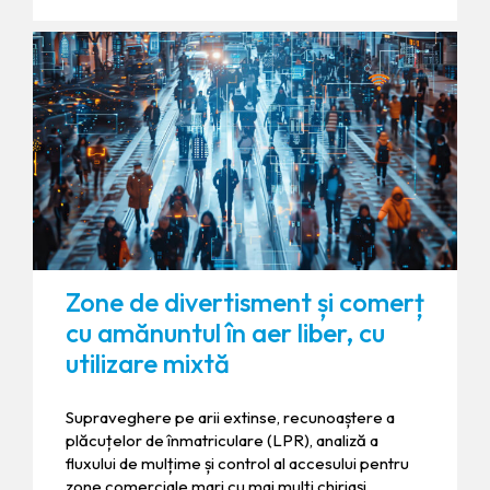
Zone de divertisment și comerț
cu amănuntul în aer liber, cu
utilizare mixtă
Supraveghere pe arii extinse, recunoaștere a
plăcuțelor de înmatriculare (LPR), analiză a
fluxului de mulțime și control al accesului pentru
zone comerciale mari cu mai mulți chiriași.