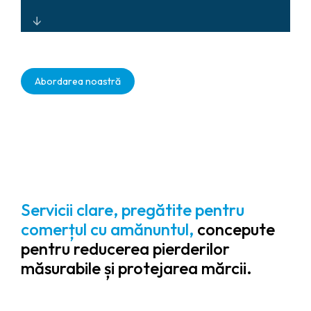
Analize în timp real care
monitorizează activitatea, identifică
Abordarea noastră
riscurile și optimizează fluxul de lucru
pentru a reduce pierderile și a stimula
eficiența măsurabilă a forței de
muncă.
Servicii clare, pregătite pentru
comerțul cu amănuntul,
concepute
pentru reducerea pierderilor
măsurabile și protejarea mărcii.