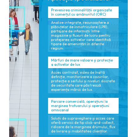
Prevenirea criminalității organizate
în comerțul cu amănuntul (ORC)
Analize integrate, recunoaștere a
plăcuțelor de înmatriculare (LPR),
partajare de informații între
magazine și fluxuri de lucru pentru
protejarea activelor care identifică
tipare de amenințări în diferite
regiuni.
Mărfuri de mare valoare și protecție
a activelor de lux
Acces controlat, video de înaltă
definiție, monitorizare a cazurilor,
protecție a seifului și niveluri discrete
de securitate care păstrează
experiența mărcii de lux.
Parcare comercială, operațiuni la
marginea trotuarului și operațiuni
omnicanal
Soluții de supraveghere și acces care
oferă servicii de tip click-and-collect,
ridicare de la marginea drumului, flux
de livrare și mobilitatea clienților.