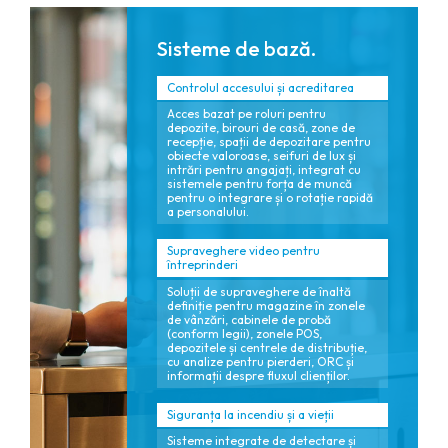
Sisteme de bază.
Controlul accesului și acreditarea
Acces bazat pe roluri pentru
depozite, birouri de casă, zone de
recepție, spații de depozitare pentru
obiecte valoroase, seifuri de lux și
intrări pentru angajați, integrat cu
sistemele pentru forța de muncă
pentru o integrare și o rotație rapidă
a personalului.
Supraveghere video pentru
întreprinderi
Soluții de supraveghere de înaltă
definiție pentru magazine în zonele
de vânzări, cabinele de probă
(conform legii), zonele POS,
depozitele și centrele de distribuție,
cu analize pentru pierderi, ORC și
informații despre fluxul clienților.
Siguranța la incendiu și a vieții
Sisteme integrate de detectare și