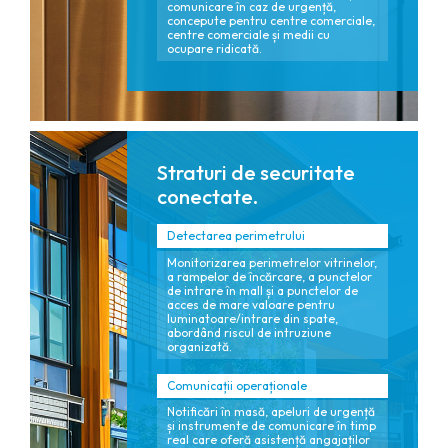
comunicare în caz de urgență,
concepute pentru centre comerciale,
centre comerciale și medii cu
ocupare ridicată.
Straturi de securitate
conectate.
Detectarea perimetrului
Monitorizarea perimetrelor vitrinelor,
a rampelor de încărcare, a punctelor
de intrare în mall și a punctelor de
acces de mare valoare pentru
luminatoare/intrare din spate,
abordând riscul de intruziune
organizată.
Comunicații operaționale
Notificări în masă, apeluri de urgență
și instrumente de comunicare în timp
real care oferă asistență angajaților