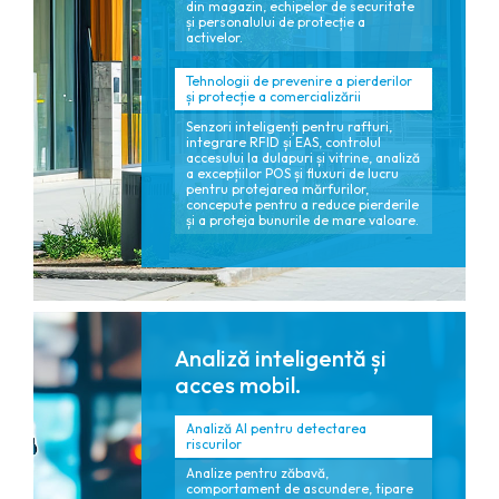
din magazin, echipelor de securitate
și personalului de protecție a
activelor.
Tehnologii de prevenire a pierderilor
și protecție a comercializării
Senzori inteligenți pentru rafturi,
integrare RFID și EAS, controlul
accesului la dulapuri și vitrine, analiză
a excepțiilor POS și fluxuri de lucru
pentru protejarea mărfurilor,
concepute pentru a reduce pierderile
și a proteja bunurile de mare valoare.
Analiză inteligentă și
acces mobil.
Analiză AI pentru detectarea
riscurilor
Analize pentru zăbavă,
comportament de ascundere, tipare