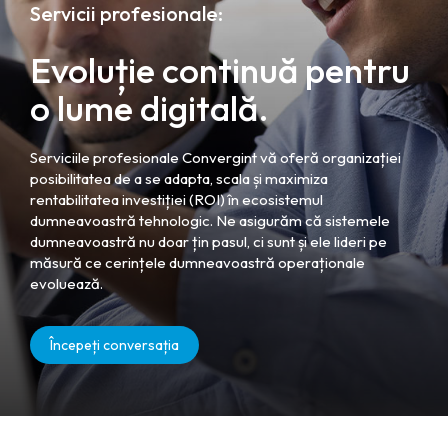
Servicii profesionale:
Evoluție continuă pentru
o lume digitală.
Serviciile profesionale Convergint vă oferă organizației
posibilitatea de a se adapta, scala și maximiza
rentabilitatea investiției (ROI) în ecosistemul
dumneavoastră tehnologic. Ne asigurăm că sistemele
dumneavoastră nu doar țin pasul, ci sunt și ele lideri pe
măsură ce cerințele dumneavoastră operaționale
evoluează.
Începeți conversația