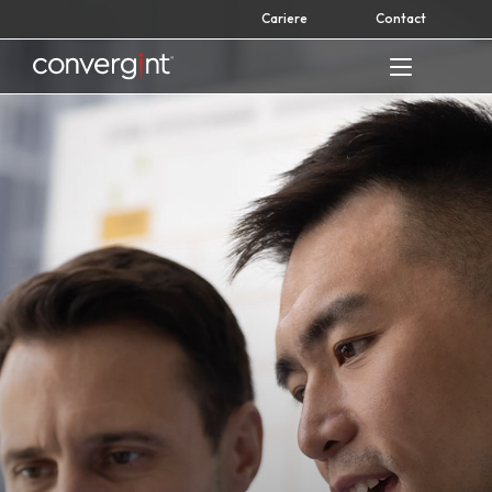
Skip
Cariere
Contact
to
content
Home