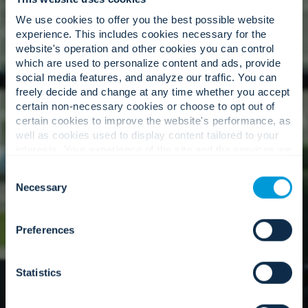
We use cookies to offer you the best possible website
Expertiză specializată.
experience. This includes cookies necessary for the
website's operation and other cookies you can control
which are used to personalize content and ads, provide
social media features, and analyze our traffic. You can
freely decide and change at any time whether you accept
O rețea globală de experți în domeniu care
certain non-necessary cookies or choose to opt out of
înțeleg nuanțele mediului dumneavoastră unic.
certain cookies to improve the website's performance, as
well as cookies used to display content tailored to your
interests. Your experience of the site and the services we
are able to offer may be impacted if you do not accept all
Abordarea noastră
Consent
cookies. Click "Show details" below for more information
Necessary
Selection
about who we share your information with.
Preferences
Statistics