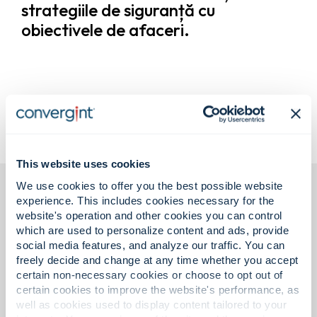
strategiile de siguranță cu
obiectivele de afaceri.
This website uses cookies
We use cookies to offer you the best possible website
experience. This includes cookies necessary for the
website's operation and other cookies you can control
which are used to personalize content and ads, provide
social media features, and analyze our traffic. You can
freely decide and change at any time whether you accept
certain non-necessary cookies or choose to opt out of
Informații recomandate.
certain cookies to improve the website's performance, as
well as cookies used to display content tailored to your