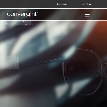
Skip
Cariere
Contact
to
content
Home