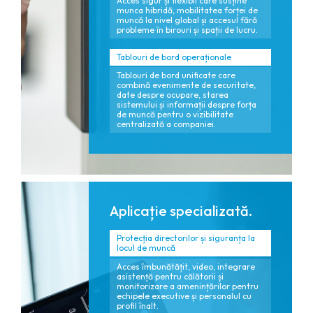
Acces sigur și flexibil care susține
munca hibridă, mobilitatea forței de
muncă la nivel global și accesul fără
probleme în birouri și spații de lucru.
Tablouri de bord operaționale
Tablouri de bord unificate care
combină evenimente de securitate,
date despre ocupare, starea
sistemului și informații despre forța
de muncă pentru o vizibilitate
centralizată a companiei.
Aplicație specializată.
Protecția directorilor și siguranța la
locul de muncă
Acces îmbunătățit, video, integrare
asistență pentru călătorii și
monitorizare a amenințărilor pentru
echipele executive și personalul cu
profil înalt.