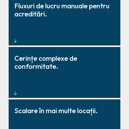
Control unificat al accesului prin
Fluxuri de lucru manuale pentru
design și integrare moderne.
acreditări.
Gestionare centralizată a
Cerințe complexe de
identităților care reduce povara
conformitate.
administrativă.
Instrumente de raportare și
Scalare în mai multe locații.
guvernanță aliniate la
standarde, pregătite pentru