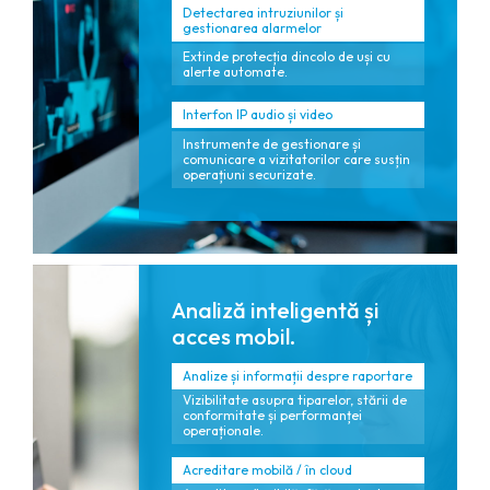
Detectarea intruziunilor și
gestionarea alarmelor
Extinde protecția dincolo de uși cu
alerte automate.
Interfon IP audio și video
Instrumente de gestionare și
comunicare a vizitatorilor care susțin
operațiuni securizate.
Analiză inteligentă și
acces mobil.
Analize și informații despre raportare
Vizibilitate asupra tiparelor, stării de
conformitate și performanței
operaționale.
Acreditare mobilă / în cloud