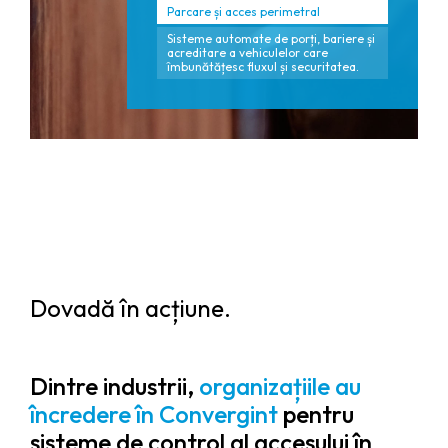
Parcare și acces perimetral
Sisteme automate de porți, bariere și
acreditare a vehiculelor care
îmbunătățesc fluxul și securitatea.
Dovadă în acțiune.
Dintre industrii,
organizațiile au
încredere în Convergint
pentru
sisteme de control al accesului în