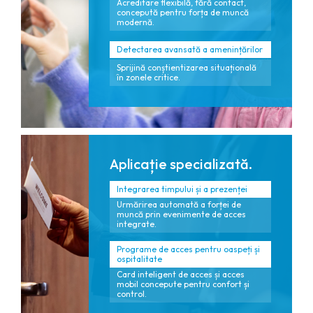
Acreditare flexibilă, fără contact,
concepută pentru forța de muncă
modernă.
Detectarea avansată a amenințărilor
Sprijină conștientizarea situațională
în zonele critice.
Aplicație specializată.
Integrarea timpului și a prezenței
Urmărirea automată a forței de
muncă prin evenimente de acces
integrate.
Programe de acces pentru oaspeți și
ospitalitate
Card inteligent de acces și acces
mobil concepute pentru confort și
control.