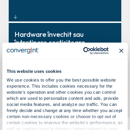
audit.
Sisteme enterprise construite
Hardware învechit sau
pentru operațiuni globale.
întreținere costisitoare.
This website uses cookies
We use cookies to offer you the best possible website
Actualizări gestionate pe durata
experience. This includes cookies necessary for the
ciclului de viață, service și
website's operation and other cookies you can control
which are used to personalize content and ads, provide
asistență 24/7.
social media features, and analyze our traffic. You can
freely decide and change at any time whether you accept
certain non-necessary cookies or choose to opt out of
certain cookies to improve the website's performance, as
well as cookies used to display content tailored to your