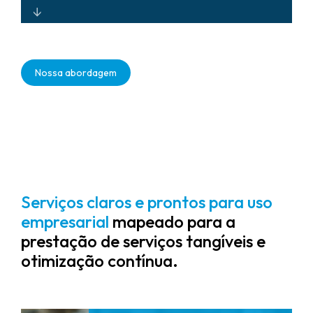
Sistemas de segurança resilientes,
habilitados para nuvem, que
Nossa abordagem
oferecem suporte à prestação de
serviços confiáveis ​​e resposta rápida
a incidentes, protegendo a
reputação e garantindo o tempo de
atividade.
Serviços claros e prontos para uso
empresarial
mapeado para a
prestação de serviços tangíveis e
otimização contínua.