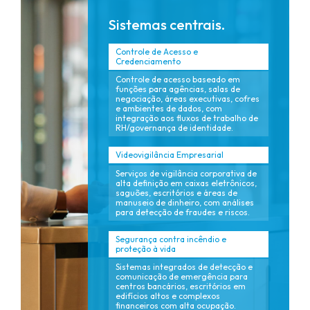
Sistemas centrais.
Controle de Acesso e
Credenciamento
Controle de acesso baseado em
funções para agências, salas de
negociação, áreas executivas, cofres
e ambientes de dados, com
integração aos fluxos de trabalho de
RH/governança de identidade.
Videovigilância Empresarial
Serviços de vigilância corporativa de
alta definição em caixas eletrônicos,
saguões, escritórios e áreas de
manuseio de dinheiro, com análises
para detecção de fraudes e riscos.
Segurança contra incêndio e
proteção à vida
Sistemas integrados de detecção e
comunicação de emergência para
centros bancários, escritórios em
edifícios altos e complexos
financeiros com alta ocupação.