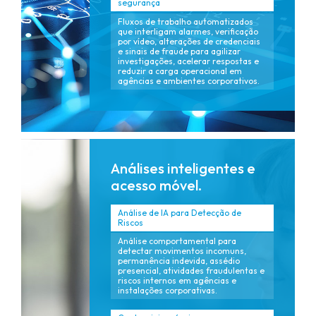
segurança
Fluxos de trabalho automatizados
que interligam alarmes, verificação
por vídeo, alterações de credenciais
e sinais de fraude para agilizar
investigações, acelerar respostas e
reduzir a carga operacional em
agências e ambientes corporativos.
Análises inteligentes e
acesso móvel.
Análise de IA para Detecção de
Riscos
Análise comportamental para
detectar movimentos incomuns,
permanência indevida, assédio
presencial, atividades fraudulentas e
riscos internos em agências e
instalações corporativas.