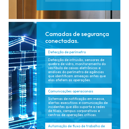
Camadas de segurança
conectadas.
Detecção de perímetro
Detecção de intrusão, sensores de
quebra de vidro, monitoramento do
vestíbulo de caixas eletrônicos e
análises do perímetro de agências
que identificam ameaças antes que
elas afetem as operações.
Comunicações operacionais
Sistemas de notificação em massa,
alertas executivos e comunicação de
incidentes que dão suporte a redes
de filiais, campus corporativos e
centros de operações críticas.
Automação de fluxo de trabalho de