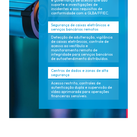
e governança de acesso que dão
suporte a investigações de
incidentes e aos requisitos de
conformidade com a GLBA/FFIEC.
Segurança de caixas eletrônicos e
serviços bancários remotos
Detecção de adulteração, vigilância
de caixas eletrônicos, controle de
acesso ao vestíbulo e
monitoramento remoto de
integridade para serviços bancários
de autoatendimento distribuídos.
Centros de dados e zonas de alta
segurança
Acesso restrito, controles de
autenticação dupla e supervisão de
vídeo aprimorada para operações
financeiras sensíveis.