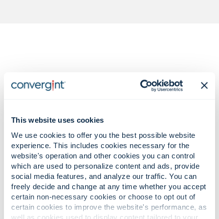
Desafios regulatórios complexos.
Soluções confiáveis ​​e baseadas em
This website uses cookies
auditoria.
We use cookies to offer you the best possible website
experience. This includes cookies necessary for the
website's operation and other cookies you can control
which are used to personalize content and ads, provide
Aumento das tentativas de fraude,
social media features, and analyze our traffic. You can
riscos internos e ameaças
freely decide and change at any time whether you accept
direcionadas contra instituições
certain non-necessary cookies or choose to opt out of
financeiras.
certain cookies to improve the website's performance, as
well as cookies used to display content tailored to your