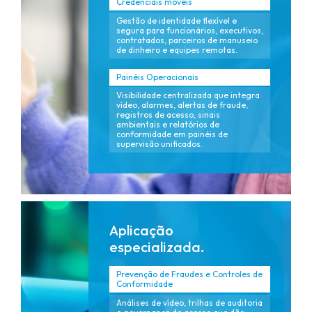
Credenciais móveis
Gestão de identidade flexível e
segura para funcionários, executivos,
contratados, parceiros de manuseio
de dinheiro e equipes remotas.
Painéis Operacionais
Visibilidade centralizada que integra
vídeo, alarmes, alertas de fraude,
registros de acesso, sinais
ambientais e relatórios de
conformidade em painéis de
supervisão unificados.
Aplicação
especializada.
Prevenção de Fraudes e Controles de
Conformidade
Análises de vídeo, trilhas de auditoria