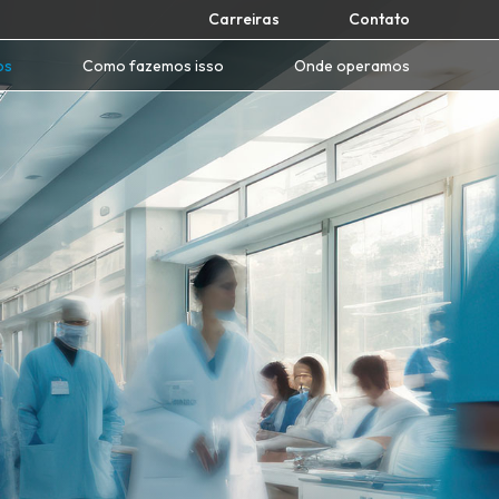
Carreiras
Contato
os
Como fazemos isso
Onde operamos