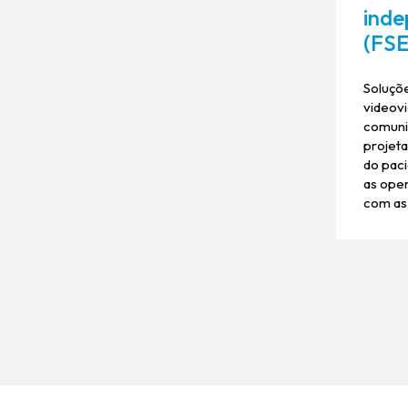
inde
(FS
Soluçõe
videovi
comuni
projeta
do paci
as ope
com as