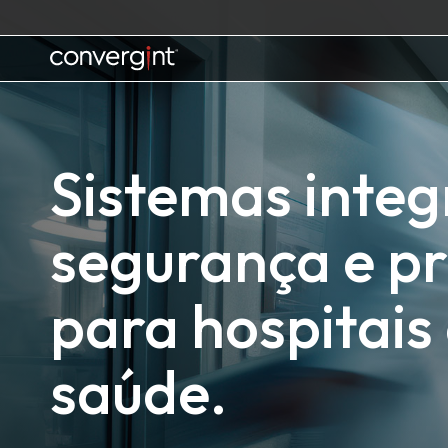
Skip
to
content
Home
Sistemas integ
segurança e pr
para hospitais 
saúde.