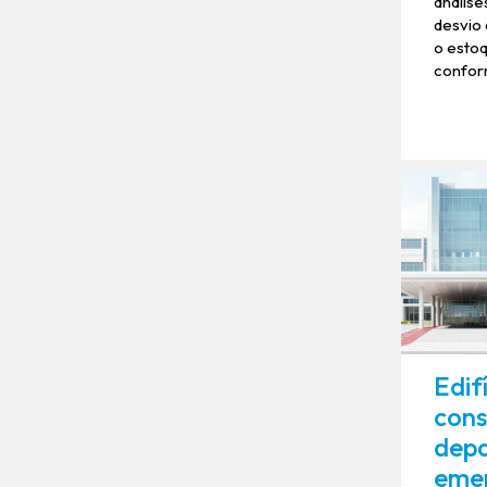
análise
desvio
o esto
confor
Edif
cons
dep
eme