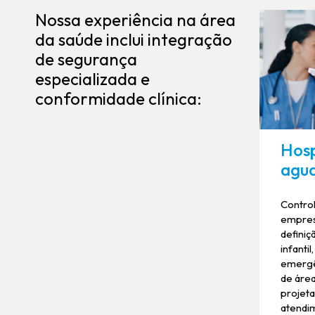
Nossa experiência na área
da saúde inclui integração
de segurança
especializada e
conformidade clínica:
Hosp
agu
Control
empresa
definiç
infanti
emergê
de áre
projet
atendim