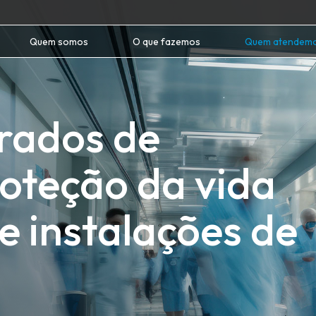
Quem somos
O que fazemos
Quem atendem
rados de
oteção da vida
e instalações de