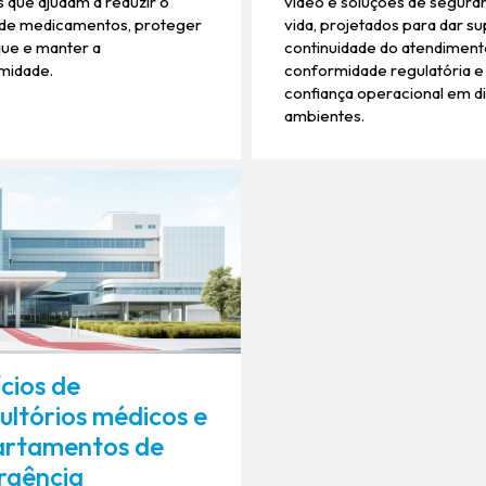
s que ajudam a reduzir o
vídeo e soluções de segura
 de medicamentos, proteger
vida, projetados para dar su
que e manter a
continuidade do atendiment
midade.
conformidade regulatória e
confiança operacional em d
ambientes.
ícios de
ultórios médicos e
artamentos de
rgência