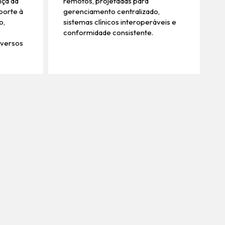
nça da
remotos, projetadas para
porte à
gerenciamento centralizado,
o,
sistemas clínicos interoperáveis ​​e
conformidade consistente.
iversos