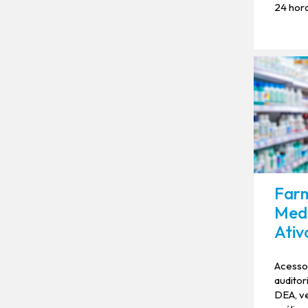
24 hora
Farm
Med
Ativ
Acesso 
audito
DEA, ve