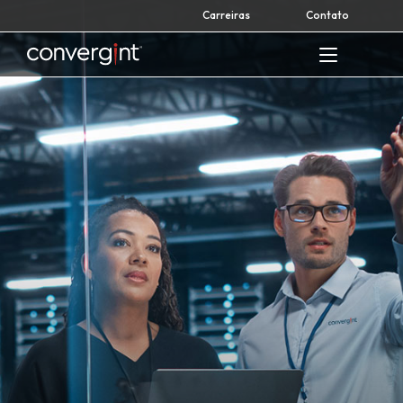
Skip
Carreiras
Contato
to
content
Home