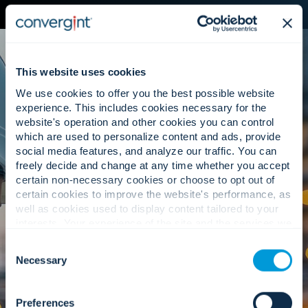
This website uses cookies
We use cookies to offer you the best possible website
experience. This includes cookies necessary for the
website's operation and other cookies you can control
which are used to personalize content and ads, provide
Serviço que oferece suporte à
social media features, and analyze our traffic. You can
disponibilidade e ao desempenho.
freely decide and change at any time whether you accept
certain non-necessary cookies or choose to opt out of
certain cookies to improve the website's performance, as
well as cookies used to display content tailored to your
interests. Your experience of the site and the services we
Serviços Remotos
are able to offer may be impacted if you do not accept all
Consent
cookies. Click "Show details" below for more information
Necessary
Selection
about who we share your information with.
Suporte centralizado e permanente que reduz o
tempo de inatividade, minimiza interrupções e
cria um caminho para um serviço proativo.
Preferences