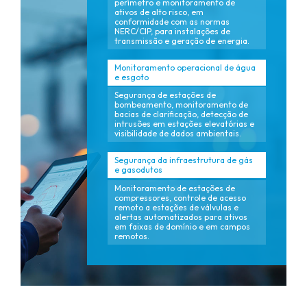
perímetro e monitoramento de
ativos de alto risco, em
conformidade com as normas
NERC/CIP, para instalações de
transmissão e geração de energia.
Monitoramento operacional de água
e esgoto
Segurança de estações de
bombeamento, monitoramento de
bacias de clarificação, detecção de
intrusões em estações elevatórias e
visibilidade de dados ambientais.
Segurança da infraestrutura de gás
e gasodutos
Monitoramento de estações de
compressores, controle de acesso
remoto a estações de válvulas e
alertas automatizados para ativos
em faixas de domínio e em campos
remotos.