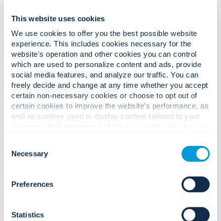
This website uses cookies
We use cookies to offer you the best possible website
experience. This includes cookies necessary for the
website's operation and other cookies you can control
Desafios operacionais complexos.
which are used to personalize content and ads, provide
social media features, and analyze our traffic. You can
Soluções confiáveis ​​e prontas para
freely decide and change at any time whether you accept
uso.
certain non-necessary cookies or choose to opt out of
certain cookies to improve the website's performance, as
well as cookies used to display content tailored to your
interests. Your experience of the site and the services we
Aumento das ameaças físicas e
are able to offer may be impacted if you do not accept all
Consent
cibernéticas direcionadas a
cookies. Click "Show details" below for more information
Necessary
Selection
subestações, instalações de
about who we share your information with.
tratamento de água e ativos remotos
de serviços públicos.
Preferences
Statistics