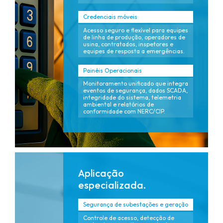
Credenciais móveis
Acesso seguro e flexível para equipes
de linha de produção, operadores de
usina, contratados, inspetores e
equipes de resposta a emergências.
Painéis Operacionais
Monitoramento unificado que integra
eventos de segurança, dados SCADA,
integridade do sistema, telemetria
ambiental e relatórios de
conformidade com NERC/CIP.
Aplicação
especializada.
Segurança de subestações e geração
Controle de acesso, detecção de