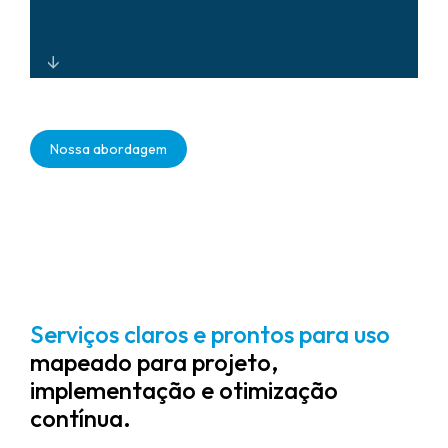
Soluções escaláveis ​​de integração e
monitoramento de segurança
Nossa abordagem
habilitadas para nuvem que
suportam a modernização da rede
elétrica e modelos de energia
distribuída com entrega global
consistente.
Serviços claros e prontos para uso
mapeado para projeto,
implementação e otimização
contínua.