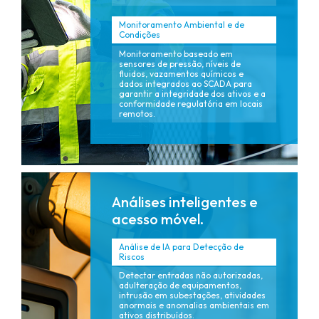
Monitoramento Ambiental e de
Condições
Monitoramento baseado em
sensores de pressão, níveis de
fluidos, vazamentos químicos e
dados integrados ao SCADA para
garantir a integridade dos ativos e a
conformidade regulatória em locais
remotos.
Análises inteligentes e
acesso móvel.
Análise de IA para Detecção de
Riscos
Detectar entradas não autorizadas,
adulteração de equipamentos,
intrusão em subestações, atividades
anormais e anomalias ambientais em
ativos distribuídos.