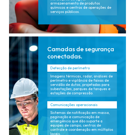
armazenamento de produtos
químicos e centros de operações de
serviços públicos.
Camadas de segurança
conectadas.
Detecção de perímetro
Imagens térmicas, radar, análises de
perímetro e vigilância de faixas de
servidão de dutos, projetadas para
subestações, parques de tanques e
estações de compressão.
Comunicações operacionais
Sistemas de notificação em massa,
paginação e comunicação de
emergência que dão suporte a
equipes de campo, centros de
controle e coordenação em múltiplos
locais.